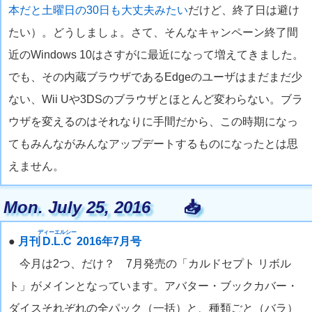
本だと土曜日の30日も大丈夫みたい
だけど、終了日は避け
たい）。どうしましょ。さて、そんなキャンペーン終了間
近のWindows 10はさすがに最近になって増えてきました。
でも、その内蔵ブラウザであるEdgeのユーザはまだまだ少
ない、Wii Uや3DSのブラウザとほとんど変わらない。ブラ
ウザを変えるのはそれなりに手間だから、この時期になっ
てもみんながみんなアップデートするものになったとは思
えません。
Mon. July 25, 2016
📥
ディーエルシー
●
月刊
D.L.C
2016年7月号
今月は2つ、だけ？ 7月発売の「カルドセプト リボル
ト」がメインとなっています。アバター・ブックカバー・
ダイスそれぞれの全パック（一括）と、種類ごと（バラ）