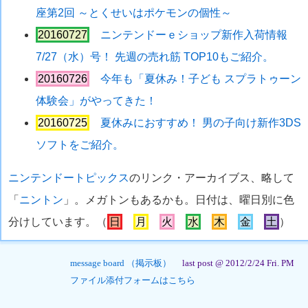
座第2回 ～とくせいはポケモンの個性～
20160727
ニンテンドーｅショップ新作入荷情報
7/27（水）号！ 先週の売れ筋 TOP10もご紹介。
20160726
今年も「夏休み！子ども スプラトゥーン
体験会」がやってきた！
20160725
夏休みにおすすめ！ 男の子向け新作3DS
ソフトをご紹介。
ニンテンドートピックス
のリンク・アーカイブス、略して
「
ニントン
」。メガトンもあるかも。日付は、曜日別に色
分けしています。（
日
月
火
水
木
金
土
）
message board （掲示板）
last post @ 2012/2/24 Fri. PM
ファイル添付フォームはこちら