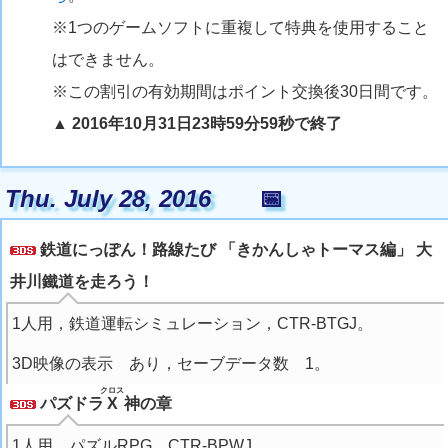
※1つのゲームソフトに重複して特典を使用すること
はできません。
※この割引の有効期間はポイント交換後30日間です。
▲ 2016年10月31日23時59分59秒で終了
Thu. July 28, 2016
📅
鉄道にっぽん！路線たび 「きかんしゃトーマス編」 大
井川鐵道を走ろう！
1人用，鉄道運転シミュレーション，CTR-BTGJ。
3D映像の表示 あり，セーブデータ数 1。
クロス
パズドラ
X
神の章
1人用，パズルRPG，CTR-BPWJ。