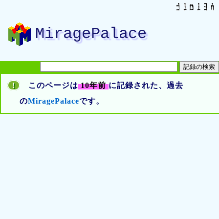
MiragePalace
!
このページは
10年前
に記録された、過去
の
MiragePalace
です。