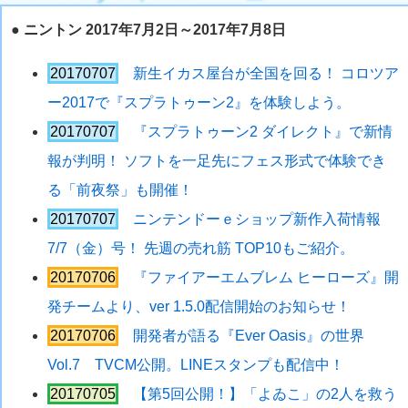
●
ニントン 2017年7月2日～2017年7月8日
20170707
新生イカス屋台が全国を回る！ コロツア
ー2017で『スプラトゥーン2』を体験しよう。
20170707
『スプラトゥーン2 ダイレクト』で新情
報が判明！ ソフトを一足先にフェス形式で体験でき
る「前夜祭」も開催！
20170707
ニンテンドーｅショップ新作入荷情報
7/7（金）号！ 先週の売れ筋 TOP10もご紹介。
20170706
『ファイアーエムブレム ヒーローズ』開
発チームより、ver 1.5.0配信開始のお知らせ！
20170706
開発者が語る『Ever Oasis』の世界
Vol.7 TVCM公開。LINEスタンプも配信中！
20170705
【第5回公開！】「よゐこ」の2人を救う