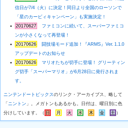
信日が7/4（火）に決定！同日より全国のローソンで
「星のカービィキャンペーン」も実施決定！
20170627
ファミコンに続いて、スーパーファミコ
ンが小さくなって再登場！
20170626
闘技場モード追加！『ARMS』Ver. 1.1.0
アップデートのお知らせ
20170626
マリオたちが切手に登場！ グリーティン
グ切手「スーパーマリオ」が6月28日に発行されま
す。
ニンテンドートピックス
のリンク・アーカイブス、略して
「
ニントン
」。メガトンもあるかも。日付は、曜日別に色
分けしています。（
日
月
火
水
木
金
土
）