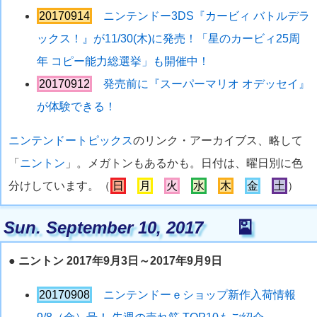
20170914
ニンテンドー3DS『カービィ バトルデラ
ックス！』が11/30(木)に発売！「星のカービィ25周
年 コピー能力総選挙」も開催中！
20170912
発売前に『スーパーマリオ オデッセイ』
が体験できる！
ニンテンドートピックス
のリンク・アーカイブス、略して
「
ニントン
」。メガトンもあるかも。日付は、曜日別に色
分けしています。（
日
月
火
水
木
金
土
）
Sun. September 10, 2017
🎴
●
ニントン 2017年9月3日～2017年9月9日
20170908
ニンテンドーｅショップ新作入荷情報