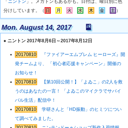
「
ニントン
」。メガトンもあるかも。日付は、曜日別に色
分けしています。（
日
月
火
水
木
金
土
）
Mon. August 14, 2017
🎴
●
ニントン 2017年8月6日～2017年8月12日
20170810
『ファイアーエムブレム ヒーローズ』開
発チームより、 「初心者応援キャンペーン」開催の
お知らせ！
20170810
【第10回公開！】「よゐこ」の2人を救
うのはあなたの一言！ 「よゐこのマイクラでサバイ
バル生活」配信中！
20170810
学研さんと「HD振動」のヒミツについ
て調べてみました。
20170810
ニンテンドーｅショップ新作入荷情報