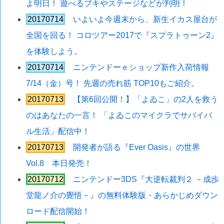
よ明日！ 遊べるブキやステージなどが判明！
20170714
いよいよ今週末から、新生イカス屋台が
全国を回る！ コロツアー2017で『スプラトゥーン2』
を体験しよう。
20170714
ニンテンドーｅショップ新作入荷情報
7/14（金）号！ 先週の売れ筋 TOP10もご紹介。
20170713
【第6回公開！】「よゐこ」の2人を救う
のはあなたの一言！ 「よゐこのマイクラでサバイバ
ル生活」配信中！
20170713
開発者が語る『Ever Oasis』の世界
Vol.8 本日発売！
20170712
ニンテンドー3DS『大逆転裁判２ －成歩
堂龍ノ介の覺悟－』の無料体験版・あらかじめダウン
ロード配信開始！