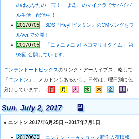
のはあなたの一言！ 「よゐこのマイクラでサバイバ
ル生活」配信中！
20170705
3DS『Hey! ピクミン』のCMソングをフ
ルVer.で公開！
20170705
「ニャニャニャ! ネコマリオタイム」 第
93回 公開しています。
ニンテンドートピックス
のリンク・アーカイブス、略して
「
ニントン
」。メガトンもあるかも。日付は、曜日別に色
分けしています。（
日
月
火
水
木
金
土
）
Sun. July 2, 2017
🎴
●
ニントン 2017年6月25日～2017年7月1日
20170630
ニンテンドーｅショップ新作入荷情報