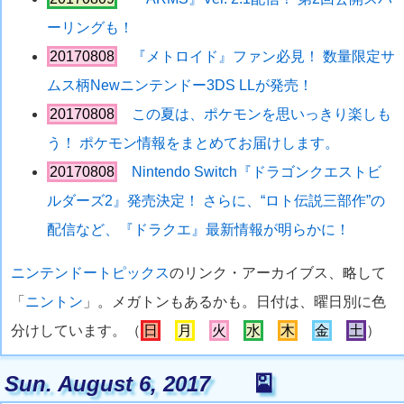
ーリングも！
20170808
『メトロイド』ファン必見！ 数量限定サ
ムス柄Newニンテンドー3DS LLが発売！
20170808
この夏は、ポケモンを思いっきり楽しも
う！ ポケモン情報をまとめてお届けします。
20170808
Nintendo Switch『ドラゴンクエストビ
ルダーズ2』発売決定！ さらに、“ロト伝説三部作”の
配信など、『ドラクエ』最新情報が明らかに！
ニンテンドートピックス
のリンク・アーカイブス、略して
「
ニントン
」。メガトンもあるかも。日付は、曜日別に色
分けしています。（
日
月
火
水
木
金
土
）
Sun. August 6, 2017
🎴