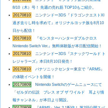
8/10（木）号！ 先週の売れ筋 TOP10もご紹介。
20170810
ニンテンドー3DS『ドラゴンクエストXI
過ぎ去りし時を求めて』オリジナルヨッチ族を8月10
日から配信！
20170810
『モンスターハンターダブルクロス
Nintendo Switch Ver.』無料体験版が本日配信開始！
20170810
ニンテンドー3DS『スナックワールド ト
レジャラーズ』本日8月10日発売！
20170810
パナソニックセンター東京で『ARMS』
の体験イベントを開催！
20170809
Nintendo Switchのゲームニュースにて
「ゼルダの伝説 ブレス オブ ザ ワイルド 耳より情
報チャンネル」が本日より開設。
20170809
『ARMS』Ver. 2.1配信！ 第2回公開スパ