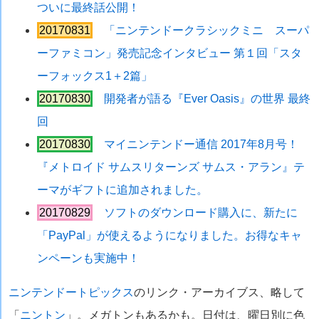
ついに最終話公開！
20170831
「ニンテンドークラシックミニ スーパ
ーファミコン」発売記念インタビュー 第１回「スタ
ーフォックス1＋2篇」
20170830
開発者が語る『Ever Oasis』の世界 最終
回
20170830
マイニンテンドー通信 2017年8月号！
『メトロイド サムスリターンズ サムス・アラン』テ
ーマがギフトに追加されました。
20170829
ソフトのダウンロード購入に、新たに
「PayPal」が使えるようになりました。お得なキャ
ンペーンも実施中！
ニンテンドートピックス
のリンク・アーカイブス、略して
「
ニントン
」。メガトンもあるかも。日付は、曜日別に色