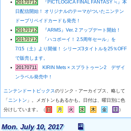
20170712
『PICTLOGICA FINAL FANTASY ≒』本
日配信開始！ オリジナルのテーマがついたニンテン
ドープリペイドカードも発売！
20170712
『ARMS』Ver. 2 アップデート開始！
20170712
「ハコボーイ！ 2.5周年セール」を
7/15（土）より開催！ シリーズ3タイトルを25％OFF
で販売します。
20170711
KIRIN Mets × スプラトゥーン2 デザイ
ンラベル発売中！
ニンテンドートピックス
のリンク・アーカイブス、略して
「
ニントン
」。メガトンもあるかも。日付は、曜日別に色
分けしています。（
日
月
火
水
木
金
土
）
Mon. July 10, 2017
🎴