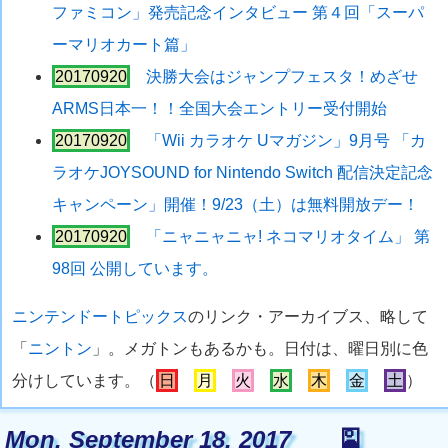
ファミコン」発売記念インタビュー 第４回「スーパ
ーマリオカート篇」
20170920
決勝大会はジャンプフェスタ！めざせ
ARMS日本一！！全国大会エントリー受付開始
20170920
「Wii カラオケ Uマガジン」9月号 「カ
ラオケJOYSOUND for Nintendo Switch 配信決定記念
キャンペーン」開催！9/23（土）は無料開放デー！
20170920
「ニャニャニャ! ネコマリオタイム」 第
98回 公開しています。
ニンテンドートピックス
のリンク・アーカイブス、略して
「
ニントン
」。メガトンもあるかも。日付は、曜日別に色
分けしています。（
日
月
火
水
木
金
土
）
Mon. September 18, 2017
🎴