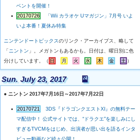
ベントを開催！
20170726
「Wii カラオケ Uマガジン」7月号 いよ
いよ本番！夏休み特集
ニンテンドートピックス
のリンク・アーカイブス、略して
「
ニントン
」。メガトンもあるかも。日付は、曜日別に色
分けしています。（
日
月
火
水
木
金
土
）
Sun. July 23, 2017
🎴
●
ニントン 2017年7月16日～2017年7月22日
20170721
3DS『ドラゴンクエストXI』の無料テー
マ配信中！ 公式サイトでは、“ドラクエ”を楽しみにし
すぎるTVCMをはじめ、出演者が思い出を語るインタ
ビュー動画など続々公開！