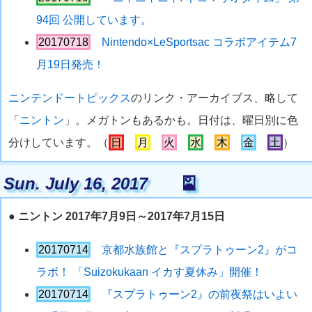
94回 公開しています。
20170718
Nintendo×LeSportsac コラボアイテム7
月19日発売！
ニンテンドートピックス
のリンク・アーカイブス、略して
「
ニントン
」。メガトンもあるかも。日付は、曜日別に色
分けしています。（
日
月
火
水
木
金
土
）
Sun. July 16, 2017
🎴
●
ニントン 2017年7月9日～2017年7月15日
20170714
京都水族館と『スプラトゥーン2』がコ
ラボ！ 「Suizokukaan イカす夏休み」開催！
20170714
『スプラトゥーン2』の前夜祭はいよい