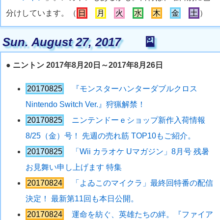
分けしています。（
日
月
火
水
木
金
土
）
Sun. August 27, 2017
🎴
●
ニントン 2017年8月20日～2017年8月26日
20170825
『モンスターハンターダブルクロス
Nintendo Switch Ver.』狩猟解禁！
20170825
ニンテンドーｅショップ新作入荷情報
8/25（金）号！ 先週の売れ筋 TOP10もご紹介。
20170825
「Wii カラオケ Uマガジン」8月号 残暑
お見舞い申し上げます 特集
20170824
「よゐこのマイクラ」最終回特番の配信
決定！ 最新第11回も本日公開。
20170824
運命を紡ぐ、英雄たちの絆。『ファイア