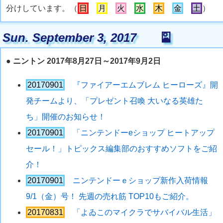
分けしています。（
日
月
火
水
木
金
土
）
Sun. September 3, 2017
🎴
●
ニントン 2017年8月27日～2017年9月2日
20170901
『ファイアーエムブレム ヒーローズ』開
発チームより、「プレゼント召喚 大いなる英雄た
ち」開催のお知らせ！
20170901
「ニンテンドーeショップ ヒートアップ
セール！」トピックス編集部のおすすめソフトをご紹
介！
20170901
ニンテンドーｅショップ新作入荷情報
9/1（金）号！ 先週の売れ筋 TOP10もご紹介。
20170831
「よゐこのマイクラでサバイバル生活」