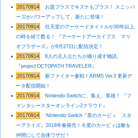
20170914
お題プラスでキズナもプラス！ スニッパ
ーズがパワーアップして、新たに登場！
20170914
任天堂のアーケードタイトルが30年以上
の時を経て甦る！ 『アーケードアーカイブス マリ
オブラザーズ』が9月27日に配信決定！
20170914
8人の主人公たちが織り成す物語。
『project OCTOPATH TRAVELER』
20170914
新ファイター参戦！ARMS Ver.3 更新デ
ータ配信開始！
20170914
Nintendo Switchに、集え、英雄！ 『フ
ァンタシースターオンライン2クラウド』
20170914
Nintendo Switch『星のカービィ スタ
ーアライズ』2018年春発売！今度のカービィは敵を
仲間にして合体ワザだ！