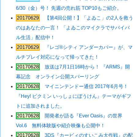
6/30（金）号！ 先週の売れ筋 TOP10もご紹介。
20170629
【第4回公開！】「よゐこ」の2人を救う
のはあなたの一言！ 「よゐこのマイクラでサバイバ
ル生活」配信中！
20170629
『レゴ®シティ アンダーカバー』が、マ
ルチプレイ対応になって帰ってきた！
20170628
放送は7月1日16時から！ 『ARMS』開
幕記念 オンライン公開スパーリング
20170628
マイニンテンドー通信 2017年6月号！
『Hey! ピクミン いっしょにぼうけん』テーマがギフ
トに追加されました。
20170628
開発者が語る『Ever Oasis』の世界
Vol.6 無料体験版や紹介映像も公開中！
20170628
3DS『カービィのすいこみ大作戦』の配