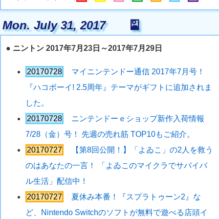
Mon. July 31, 2017
🎴
●
ニントン 2017年7月23日～2017年7月29日
20170728
マイニンテンドー通信 2017年7月号！
『ハコボーイ! 2.5周年』テーマがギフトに追加されま
した。
20170728
ニンテンドーｅショップ新作入荷情報
7/28（金）号！ 先週の売れ筋 TOP10もご紹介。
20170727
【第8回公開！】「よゐこ」の2人を救う
のはあなたの一言！ 「よゐこのマイクラでサバイバ
ル生活」配信中！
20170727
夏休み本番！『スプラトゥーン2』な
ど、Nintendo Switchのソフトが無料で遊べる店頭イ