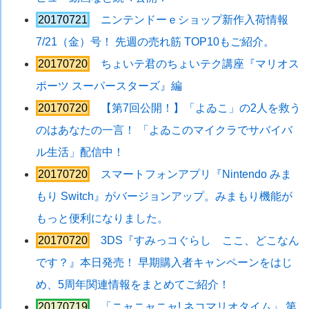
20170721
ニンテンドーｅショップ新作入荷情報
7/21（金）号！ 先週の売れ筋 TOP10もご紹介。
20170720
ちょいテ君のちょいテク講座『マリオス
ポーツ スーパースターズ』編
20170720
【第7回公開！】「よゐこ」の2人を救う
のはあなたの一言！ 「よゐこのマイクラでサバイバ
ル生活」配信中！
20170720
スマートフォンアプリ『Nintendo みま
もり Switch』がバージョンアップ。みまもり機能が
もっと便利になりました。
20170720
3DS『すみっコぐらし ここ、どこなん
です？』本日発売！ 早期購入者キャンペーンをはじ
め、5周年関連情報をまとめてご紹介！
20170719
「ニャニャニャ! ネコマリオタイム」 第