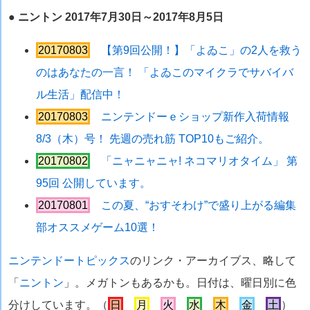
●
ニントン 2017年7月30日～2017年8月5日
20170803
【第9回公開！】「よゐこ」の2人を救う
のはあなたの一言！ 「よゐこのマイクラでサバイバ
ル生活」配信中！
20170803
ニンテンドーｅショップ新作入荷情報
8/3（木）号！ 先週の売れ筋 TOP10もご紹介。
20170802
「ニャニャニャ! ネコマリオタイム」 第
95回 公開しています。
20170801
この夏、“おすそわけ”で盛り上がる編集
部オススメゲーム10選！
ニンテンドートピックス
のリンク・アーカイブス、略して
「
ニントン
」。メガトンもあるかも。日付は、曜日別に色
分けしています。（
日
月
火
水
木
金
土
）