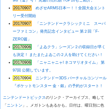
9/8（金）号！ 先週の売れ筋 TOP10もご紹介。
20170907
めざせARMS日本一！！全国大会エント
リー受付開始
20170907
「ニンテンドークラシックミニ スーパ
ーファミコン」発売記念インタビュー 第２回「F-
ZERO篇」
20170906
「よゐクラ」シーズン２の収録日が早く
も決定！ またまたよゐこの２人を助けてください！
20170906
「ニャニャニャ! ネコマリオタイム」 第
97回 公開しています。
20170904
ニンテンドー3DS バーチャルコンソール
『ポケットモンスター 金・銀』の予約がスタート！
ニンテンドートピックス
のリンク・アーカイブス、略して
「
ニントン
」。メガトンもあるかも。日付は、曜日別に色