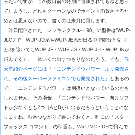
みたいですが、この数日前の時期に追加されてもねと思っ
てしまうし、どれもクーポンなのでポイント消費させるた
めとは思えないので、書くのは来月に回します。
昨日配信された「レッキングクルー'98」の型番は“WUP-
JLCJ”で、WUP-JD系やWUP-JE系が出る中で随分と先（I
とJを除いてもWUP-JF・WUP-JG・WUP-JH・WUP-JKが
飛んでる）、一体いくつ出すつもりなのだろう。でも、
任
天堂紹介ページには『「ニンテンドウパワー」より発売さ
れ、その後スーパーファミコンでも発売された』
とあるの
で、「ニンテンドウパワー」は別扱いとなっているのかも
しれません。その場合、「ニンテンドウパワー」向けソフ
トが少なくとも2つ（AとBが）出るだろうということにな
りますね。型番つながりで書いておくと、昨日の「スター
フォックス コマンド」の型番も、Wii U VC・DSで飛んで