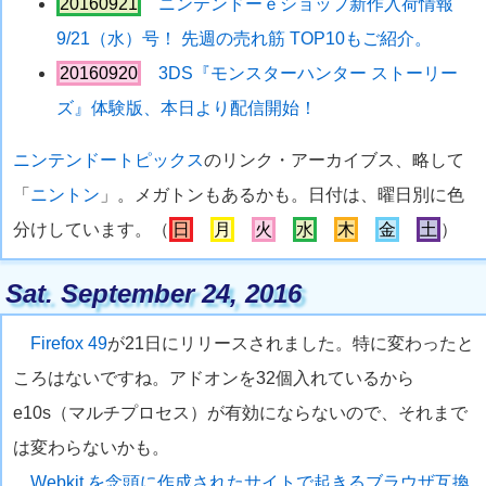
20160921
ニンテンドーｅショップ新作入荷情報
9/21（水）号！ 先週の売れ筋 TOP10もご紹介。
20160920
3DS『モンスターハンター ストーリー
ズ』体験版、本日より配信開始！
ニンテンドートピックス
のリンク・アーカイブス、略して
「
ニントン
」。メガトンもあるかも。日付は、曜日別に色
分けしています。（
日
月
火
水
木
金
土
）
Sat. September 24, 2016
Firefox 49
が21日にリリースされました。特に変わったと
ころはないですね。アドオンを32個入れているから
e10s（マルチプロセス）が有効にならないので、それまで
は変わらないかも。
Webkit を念頭に作成されたサイトで起きるブラウザ互換