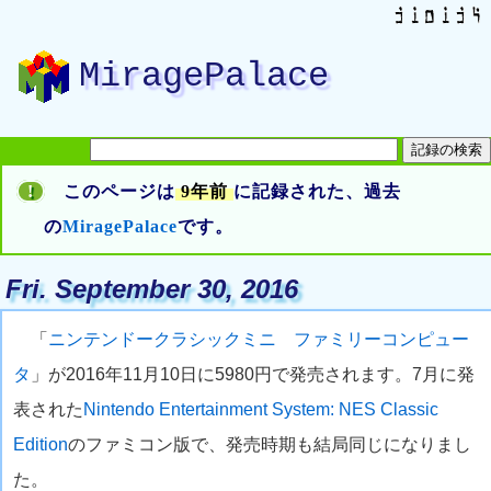
MiragePalace
!
このページは
9年前
に記録された、過去
の
MiragePalace
です。
Fri. September 30, 2016
「
ニンテンドークラシックミニ ファミリーコンピュー
タ
」が2016年11月10日に5980円で発売されます。7月に発
表された
Nintendo Entertainment System: NES Classic
Edition
のファミコン版で、発売時期も結局同じになりまし
た。