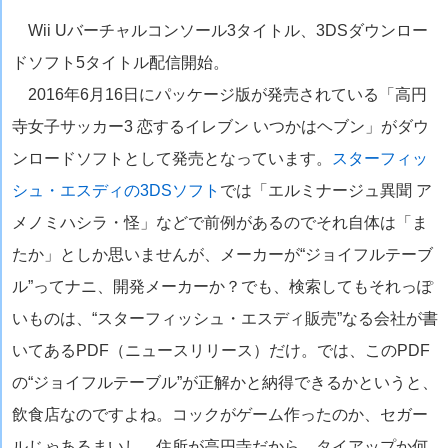
Wii Uバーチャルコンソール3タイトル、3DSダウンロー
ドソフト5タイトル配信開始。
2016年6月16日にパッケージ版が発売されている「高円
寺女子サッカー3 恋するイレブン いつかはヘブン」がダウ
ンロードソフトとして発売となっています。
スターフィッ
シュ・エスディの3DSソフト
では「エルミナージュ異聞 ア
メノミハシラ・怪」などで前例があるのでそれ自体は「ま
たか」としか思いませんが、メーカーが“ジョイフルテーブ
ル”ってナニ、開発メーカーか？でも、検索してもそれっぽ
いものは、“スターフィッシュ・エスディ販売”なる会社が書
いてあるPDF（ニュースリリース）だけ。では、このPDF
の“ジョイフルテーブル”が正解かと納得できるかというと、
飲食店なのですよね。コックがゲーム作ったのか、セガー
ルじゃあるまいし。住所が高円寺だから、タイアップか何