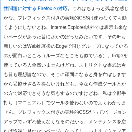
性問題に対する Firefox の対応
。これはちょっと残念な感じ
かな。プレフィックス付きの実験的CSSは使わなくても動
くようにしないとね。Internet Explorer以外では表示出来な
いページがあった昔にさかのぼったみたいです。そのIEも
新しいのはWebkit互換のEdgeで同じグループになっている
のが面白いところ（ルーズなところも似ている）。Edgeを
使っている人全然いませんけどね。ストリクトな書式は今
も昔も理想論なので、そこに頑固になると身を亡ぼします
から妥協せざるを得ないけれども。今なら作成ツールとか
の方で対応できそうな気もするのですけどね、私は全部手
打ち（マニュアル）でツールを使わないのでよくわかりま
せん。プレフィックス付きの実験的CSSだってバージョン
アップでいずれ使えなくなるのだから、メンテナンスを怠
れば途端に見れないページになってしまいます（ウェブア