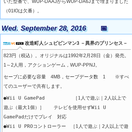
いた型番で、WUP-DAAJからWUP-DA6Jまで埋まりました
（01IOは欠番）。
Wed. September 28, 2016
📅
改造町人シュビビンマン3 －異界のプリンセス－
823円（税込）。オリジナルは1992年2月28日（金）発売。
1～2人用，アクションゲーム，WUP-PPNJ。
セーブに必要な容量 4MB，セーブデータ数 1 ※すべ
てのユーザーで共有します。
●Wii U GamePad ［1人で遊ぶ｜2人以上で
遊ぶ（最大1個）］ テレビを使用せずWii U
GamePadだけでプレイ 対応
●Wii U PROコントローラー ［1人で遊ぶ｜2人以上で遊