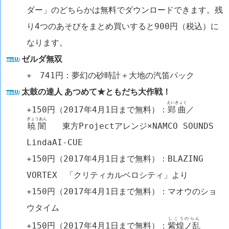
ダー」のどちらかは無料でダウンロードできます。残
り4つのあそびをまとめ買いすると900円（税込）に
なります。
ゼルダ無双
+ 741円：夢幻の砂時計＋大地の汽笛パック
太鼓の達人 あつめて★ともだち大作戦！
えいきょく
+150円（2017年4月1日まで無料）：
郢曲
／
ぎょうあん
暁闇
東方Projectアレンジ×NAMCO SOUNDS
LindaAI-CUE
+150円（2017年4月1日まで無料）：BLAZING
VORTEX 「クリティカルベロシティ」より
+150円（2017年4月1日まで無料）：マオウのショ
ウタイム
しこうのらん
+150円（2017年4月1日まで無料）：
紫煌ノ乱