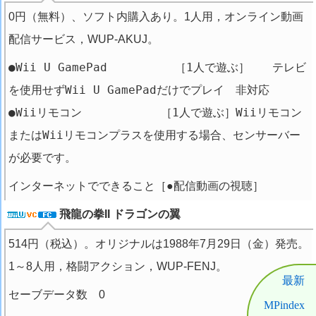
0円（無料）、ソフト内購入あり。1人用，オンライン動画
配信サービス，WUP-AKUJ。
●Wii U GamePad ［1人で遊ぶ］ テレビ
を使用せずWii U GamePadだけでプレイ 非対応
●Wiiリモコン ［1人で遊ぶ］Wiiリモコン
またはWiiリモコンプラスを使用する場合、センサーバー
が必要です。
インターネットでできること［●配信動画の視聴］
飛龍の拳II ドラゴンの翼
514円（税込）。オリジナルは1988年7月29日（金）発売。
1～8人用，格闘アクション，WUP-FENJ。
最新
セーブデータ数 0
MPindex