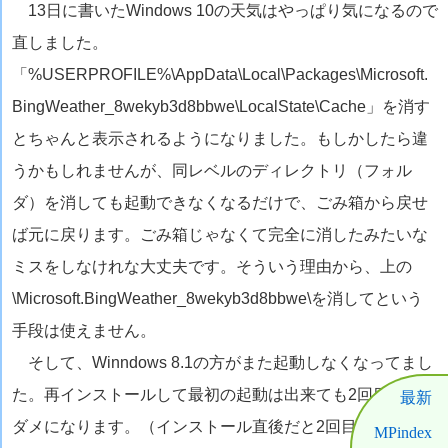
13日に書いたWindows 10の天気はやっぱり気になるので
直しました。
「%USERPROFILE%\AppData\Local\Packages\Microsoft.
BingWeather_8wekyb3d8bbwe\LocalState\Cache」を消す
とちゃんと表示されるようになりました。もしかしたら違
うかもしれませんが、同レベルのディレクトリ（フォル
ダ）を消しても起動できなくなるだけで、ごみ箱から戻せ
ば元に戻ります。ごみ箱じゃなくて完全に消したみたいな
ミスをしなけれな大丈夫です。そういう理由から、上の
\Microsoft.BingWeather_8wekyb3d8bbwe\を消してという
手段は使えません。
そして、Winndows 8.1の方がまた起動しなくなってまし
た。再インストールして最初の起動は出来ても2回目以降は
最新
ダメになります。（インストール直後だと2回目も大丈夫の
MPindex