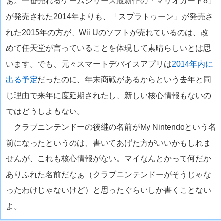
ぁ。一番売れるゲームシリーズ最新作の「マリオカート8」
が発売された2014年よりも、「スプラトゥーン」が発売さ
れた2015年の方が、Wii Uのソフトが売れているのは、改
めて任天堂が言っていることを体現して素晴らしいとは思
います。でも、元々スマートデバイスアプリは
2014年内に
出る予定
だったのに、年末商戦があるからという去年と同
じ理由で来年に度延期されたし、新しい核心情報もないの
ではどうしよもない。
クラブニンテンドーの後継の名前がMy Nintendoという名
前になったというのは、書いてあげた方がいいかもしれま
せんが、これも核心情報がない。マイなんとかって何だか
ありふれた名前だなぁ（クラブニンテンドーがそうじゃな
ったわけじゃないけど）と思ったぐらいしか書くことない
よ。