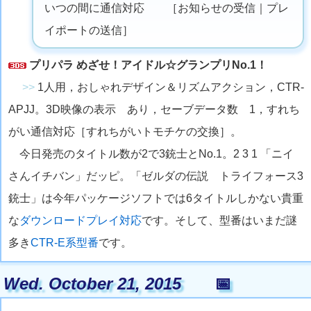
いつの間に通信対応 ［お知らせの受信｜プレ
イポートの送信］
プリパラ めざせ！アイドル☆グランプリNo.1！
>>
1人用，おしゃれデザイン＆リズムアクション，CTR-
APJJ。3D映像の表示 あり，セーブデータ数 1，すれち
がい通信対応［すれちがいトモチケの交換］。
今日発売のタイトル数が2で3銃士とNo.1。2 3 1 「ニイ
さんイチバン」だッピ。「ゼルダの伝説 トライフォース3
銃士」は今年パッケージソフトでは6タイトルしかない貴重
な
ダウンロードプレイ対応
です。そして、型番はいまだ謎
多き
CTR-E系型番
です。
Wed. October 21, 2015
📅