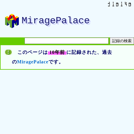
MiragePalace
!
このページは
10年前
に記録された、過去
の
MiragePalace
です。