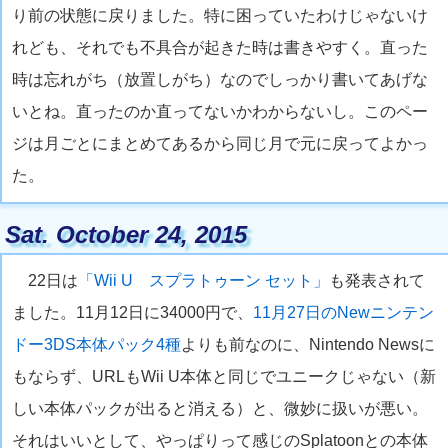
り前の状態に戻りました。特に困っていたわけじゃないけ
れども、それでも不具合が起きた時は書きやすく。直った
時は忘れがち（放置しがち）なのでしっかり書いてあげな
いとね。直ったのか直ってないかわからないし。このペー
ジは月ごとにまとめてあるから同じ月で元に戻ってよかっ
た。
Sat. October 24, 2015
22日は
「Wii U スプラトゥーン セット」
も発表されて
ました。11月12日に34000円で、
11月27日のNewニンテン
ドー3DS本体パック4種
よりも前なのに、Nintendo Newsに
もならず、URLもWii U本体と同じでユニークじゃない（新
しい本体パックが出ると消える）と、微妙に扱いが悪い。
それはいいとして、やっぱりって感じのSplatoonとの本体