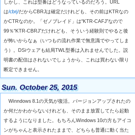
しかし、これは型番はどうなっているのだろう。URL
は
/cbrj/
だからCBRJは確定だけれども、その前はKTRなの
かCTRなのか。「ゼノブレイド」は“KTR-CAFJ”なので
99％“KTR-CBRJ”だけれども、そういう経験則でやると後
が怖いからなぁ（いつもの流れ作業で無意識でやってしま
う）。DSiウェアも結局TWL型番は入れませんでした。説
明書の配信はされないでしょうから、これは買わない限り
断定できません。
Sun. October 25, 2015
Winndows 8.1の天気が復活。バージョンアップされたの
か何だかわからないけれども、そのまま放置してたら起動
するようになりました。もちろんWindows 10の方もアイコ
ンがちゃんと表示されたままで、どちらも普通に動く当た