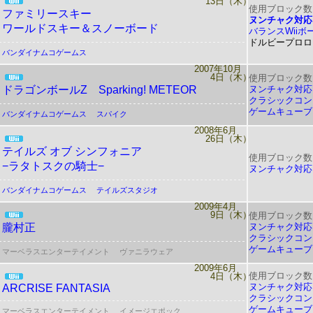
13日（木）
使用ブロック数
ファミリースキー
ヌンチャク対応
ワールドスキー＆スノーボード
バランスWiiボ
ドルビープロロ
バンダイナムコゲームス
2007年10月
4日（木）
使用ブロック数
ドラゴンボールZ Sparking! METEOR
ヌンチャク対応
クラシックコン
ゲームキューブ
バンダイナムコゲームス
スパイク
2008年6月
26日（木）
テイルズ オブ シンフォニア
使用ブロック数
−ラタトスクの騎士−
ヌンチャク対応
バンダイナムコゲームス
テイルズスタジオ
2009年4月
9日（木）
使用ブロック数
朧村正
ヌンチャク対応
クラシックコン
ゲームキューブ
マーベラスエンターテイメント
ヴァニラウェア
2009年6月
使用ブロック数
4日（木）
ヌンチャク対応
ARCRISE FANTASIA
クラシックコン
ゲームキューブ
マーベラスエンターテイメント
イメージエポック