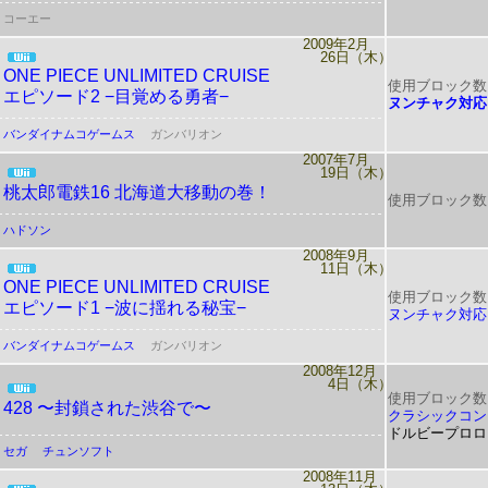
コーエー
2009年2月
26日（木）
ONE PIECE
UNLIMITED CRUISE
使用ブロック数
エピソード2 −目覚める勇者−
ヌンチャク対応
バンダイナムコゲームス
ガンバリオン
2007年7月
19日（木）
桃太郎電鉄16 北海道大移動の巻！
使用ブロック数
ハドソン
2008年9月
11日（木）
ONE PIECE
UNLIMITED CRUISE
使用ブロック数
エピソード1 −波に揺れる秘宝−
ヌンチャク対応
バンダイナムコゲームス
ガンバリオン
2008年12月
4日（木）
使用ブロック数
428 〜封鎖された渋谷で〜
クラシックコン
ドルビープロロ
セガ
チュンソフト
2008年11月