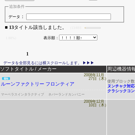
追加条件
：
データ
■
13
タイトル該当しました。
（13/693
表示順：
1.88%）
1
リリース日
ソフトタイトル / メーカー
周辺機器情
2008年11月
27日（木）
使用ブロック数
ルーンファクトリー フロンティア
ヌンチャク対応
クラシックコン
マーベラスインタラクティブ
ネバーランドカンパニー
2009年12月
10日（木）