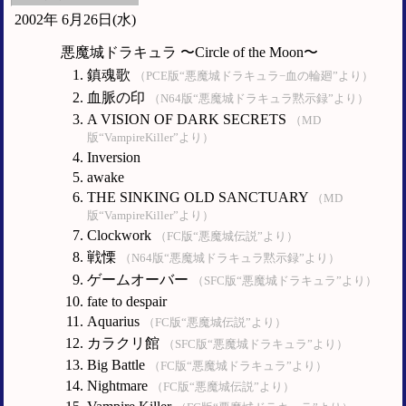
2002年 6月26日(水)
悪魔城ドラキュラ 〜Circle of the Moon〜
鎮魂歌
（PCE版“悪魔城ドラキュラ−血の輪廻”より）
血脈の印
（N64版“悪魔城ドラキュラ黙示録”より）
A VISION OF DARK SECRETS
（MD
版“VampireKiller”より）
Inversion
awake
THE SINKING OLD SANCTUARY
（MD
版“VampireKiller”より）
Clockwork
（FC版“悪魔城伝説”より）
戦慄
（N64版“悪魔城ドラキュラ黙示録”より）
ゲームオーバー
（SFC版“悪魔城ドラキュラ”より）
fate to despair
Aquarius
（FC版“悪魔城伝説”より）
カラクリ館
（SFC版“悪魔城ドラキュラ”より）
Big Battle
（FC版“悪魔城ドラキュラ”より）
Nightmare
（FC版“悪魔城伝説”より）