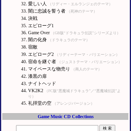
愛しい人
（リディー・エルランジェのテーマ）
闇に忠誠を誓う者
（死神のテーマ）
決戦
エピローグ1
Game Over
（GB版“ドラキュラ伝説”シリーズより）
闇の化身
（ドラキュラのテーマ）
宿敵
エピローグ2
（リディーテーマ・バリエーション）
宿命を継ぐ者
（ジュストテーマ・バリエーション）
マイペースな物売り
（商人のテーマ）
漆黒の扉
ナイトヘッド
VK2K2
（FC版“悪魔城ドラキュラ”／“悪魔城伝説”よ
り）
礼拝堂の空
（アレンジバージョン）
Game Music CD Collections