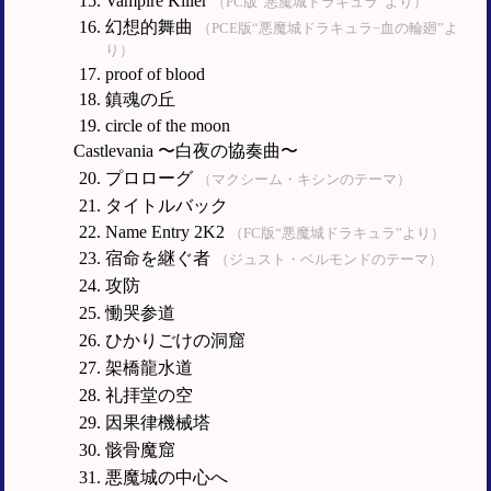
Vampire Killer
（FC版“悪魔城ドラキュラ”より）
幻想的舞曲
（PCE版“悪魔城ドラキュラ−血の輪廻”よ
り）
proof of blood
鎮魂の丘
circle of the moon
Castlevania 〜白夜の協奏曲〜
プロローグ
（マクシーム・キシンのテーマ）
タイトルバック
Name Entry 2K2
（FC版“悪魔城ドラキュラ”より）
宿命を継ぐ者
（ジュスト・ベルモンドのテーマ）
攻防
慟哭参道
ひかりごけの洞窟
架橋龍水道
礼拝堂の空
因果律機械塔
骸骨魔窟
悪魔城の中心へ