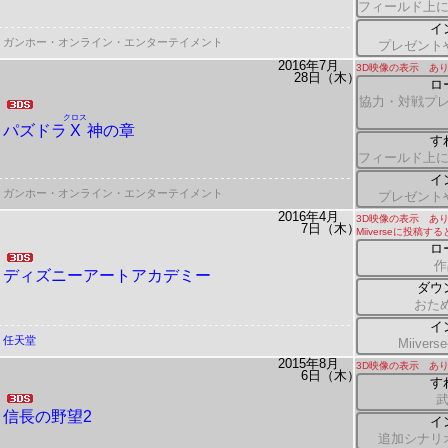
フィールド上
イ
ガンホー・オンライン・エンターテイメント
プレゼント
2016年7月
3D映像の表示 あ
28日（木）
ロ
協力・対戦プレ
クロス
パズドラ
X
神の章
す
フィールド上
イ
ガンホー・オンライン・エンターテイメント
プレゼント
2016年4月
3D映像の表示 あ
7日（木）
Miiverseに投稿
ロ
作
ディズニーアートアカデミー
ダウ
おた
イ
任天堂
Miive
2015年8月
3D映像の表示 あ
6日（木）
す
信長の野望2
イ
追加シナリ