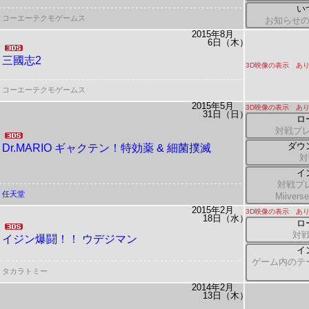
い
コーエーテクモゲームス
お知らせ
2015年8月
6日（木）
三國志2
3D映像の表示 あ
コーエーテクモゲームス
2015年5月
3D映像の表示 あ
31日（日）
ロ
対戦プレ
ダウ
Dr.MARIO ギャクテン！特効薬 & 細菌撲滅
対
イ
対戦プ
任天堂
Miiv
2015年2月
3D映像の表示 あ
18日（水）
ロ
対戦
イジン爆闘！！ ウデジマン
イ
ゲーム内のテ
タカラトミー
2014年2月
13日（木）