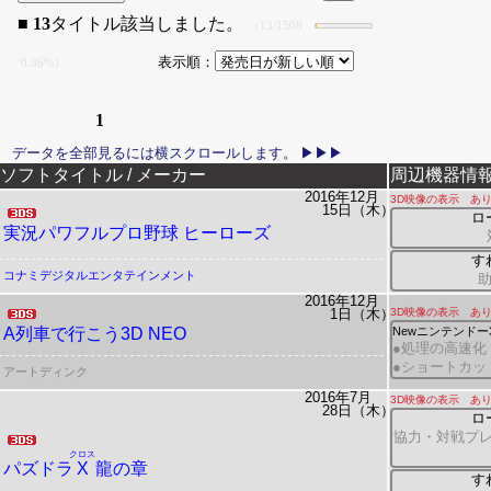
■
13
タイトル該当しました。
（13/1508
表示順：
0.86%）
1
リリース日
ソフトタイトル / メーカー
周辺機器情
2016年12月
3D映像の表示 あ
15日（木）
ロ
実況パワフルプロ野球 ヒーローズ
す
コナミデジタルエンタテインメント
2016年12月
1日（木）
3D映像の表示 あ
A列車で行こう3D NEO
Newニンテンド
●処理の高速化
●ショートカッ
アートディンク
2016年7月
3D映像の表示 あ
28日（木）
ロ
協力・対戦プレ
クロス
パズドラ
X
龍の章
す