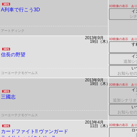
3D映像の表示 あ
A列車で行こう3D
イ
シ
アートディンク
2013年9月
3D映像の表示 あ
19日（木）
す
信長の野望
イ
追加シ
い
コーエーテクモゲームス
お知らせ
2013年9月
19日（木）
3D映像の表示 あ
イ
三國志
追加シナリオ
い
お知らせ
コーエーテクモゲームス
2013年4月
3D映像の表示 あ
11日（木）
ロ
カードファイト!!
ヴァンガード