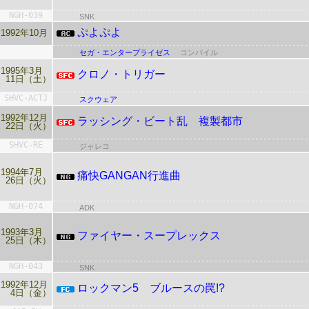
NGH-039
SNK
ぷよぷよ
1992年10月
セガ・エンタープライゼス
コンパイル
1995年3月
クロノ・トリガー
11日（土）
SHVC-ACTJ
スクウェア
1992年12月
ラッシング・ビート乱
複製都市
22日（火）
SHVC-RE
ジャレコ
1994年7月
痛快GANGAN行進曲
26日（火）
NGH-074
ADK
1993年3月
ファイヤー・スープレックス
25日（木）
NGH-043
SNK
1992年12月
ロックマン5 ブルースの罠!?
4日（金）