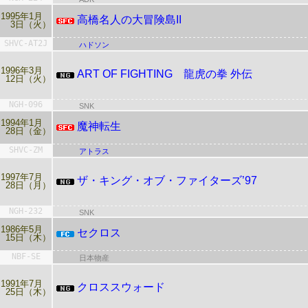
1995年1月
高橋名人の大冒険島II
3日（火）
SHVC-AT2J
ハドソン
1996年3月
ART OF FIGHTING 龍虎の拳 外伝
12日（火）
NGH-096
SNK
1994年1月
魔神転生
28日（金）
SHVC-ZM
アトラス
1997年7月
ザ・キング・オブ・ファイターズ’97
28日（月）
NGH-232
SNK
1986年5月
セクロス
15日（木）
NBF-SE
日本物産
1991年7月
クロススウォード
25日（木）