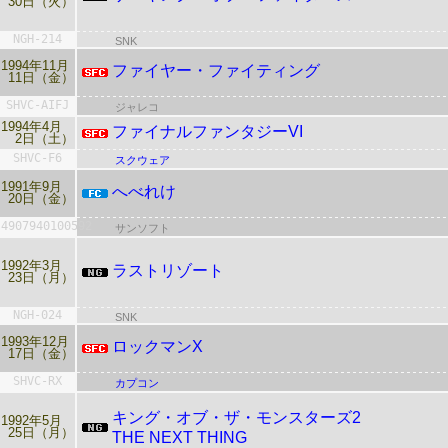
30日（火）
NGH-214
SNK
1994年11月
ファイヤー・ファイティング
11日（金）
SHVC-AIFJ
ジャレコ
1994年4月
ファイナルファンタジーVI
2日（土）
SHVC-F6
スクウェア
1991年9月
へべれけ
20日（金）
4907940100592
サンソフト
1992年3月
ラストリゾート
23日（月）
NGH-024
SNK
1993年12月
ロックマンX
17日（金）
SHVC-RX
カプコン
キング・オブ・ザ・モンスターズ2
1992年5月
25日（月）
THE NEXT THING