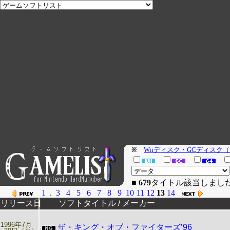
Wiiディスク・GCディスク
※
■
679
タイトル該当
1
.
3
4
5
6
7
8
9
10
11
12
13
14
リリース日
ソフトタイトル / メーカー
1996年7月
ザ・キング・オブ・ファイターズ’96