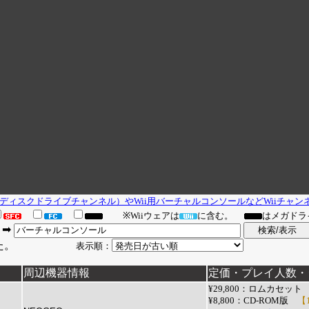
（ディスクドライブチャンネル）やWii用バーチャルコンソールなどWiiチャ
※Wiiウェアは
に含む。
はメガドラ
➡
しました。
表示順：
周辺機器情報
定価・プレイ人数・ジ
¥29,800：ロムカセット
¥8,800：
CD-ROM版
【1