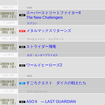
NGH-017
SNK
スーパーストリートファイターII
1994年6月
25日（土）
The New Challengers
T-12043
カプコン
1995年9月
メタルマックスリターンズ
29日（金）
SHVC-AZMJ
データイースト
クレアテック
1990年9月
ストライダー飛竜
29日（土）
G-4037
セガ・エンタープライゼス
1993年4月
ワールドヒーローズ2
28日（水）
NGH-057
ADK
1991年6月
すごろクエスト ダイスの戦士たち
28日（金）
TJC-Q7
テクノスジャパン
1991年3月
ASO
II ― LAST GUARDIAN
25日（月）