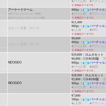
■1〜2人用
■アクショ
※ 未検証データです。
アーケードゲーム
800pt.：
バーチャル
■1〜2人用
■アクショ
[VC] クラシックコントローラ対応
※ 未検証データです。
[VC] ゲームキューブコントローラ対応
¥11,400
900pt.：
バーチャル
カセット容量：32メガ
■RPG
■1人用
※ 未検証データです。
¥9,600
800pt.：
バーチャル
カセット容量：12メガ
■1〜2人用
■アクショ
※ 未検証データです。
¥29,800：ロムカセット
¥6,800：CD-ROM版
【1
NEOGEO
900pt.：
バーチャル
■1〜2人用
■格闘
※ 未検証データです。
¥28,000：ロムカセット
¥5,800：CD-ROM版
【1
NEOGEO
900pt.：
バーチャル
■1〜2人用
■スポーツ
※ 未検証データです。
¥7,800
500pt.：
バーチャル
■1人用
■アクショ