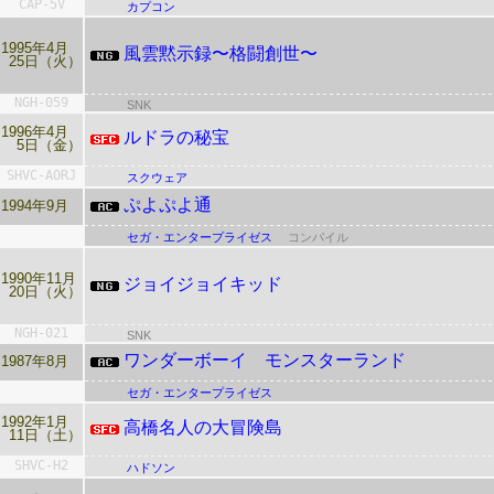
CAP-5V
カプコン
1995年4月
風雲黙示録〜格闘創世〜
25日（火）
NGH-059
SNK
1996年4月
ルドラの秘宝
5日（金）
SHVC-AORJ
スクウェア
ぷよぷよ通
1994年9月
セガ・エンタープライゼス
コンパイル
1990年11月
ジョイジョイキッド
20日（火）
NGH-021
SNK
ワンダーボーイ モンスターランド
1987年8月
セガ・エンタープライゼス
1992年1月
高橋名人の大冒険島
11日（土）
SHVC-H2
ハドソン