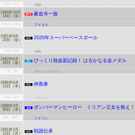
NGH-037
ADK
1994年10月
豪血寺一族
14日（金）
SHVC-AGKJ
アトラス
1991年9月
2020年スーパーベースボール
20日（金）
NGH-030
SNK
1992年6月
びっくり熱血新記録！ はるかなる金メダル
26日（金）
TJC-NK
テクノスジャパン
1996年6月
神凰拳
13日（木）
NGH-218
ザウルス
1998年4月
ボンバーマンヒーロー ミリアン王女を救え！
30日（木）
NUS-NBDJ
ハドソン
1991年2月
戦国伝承
12日（火）