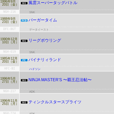
1996年9月
風雲スーパータッグバトル
20日（金）
NGH-216
SNK
1988年9月
バーガータイム
23日（金）
DFC-BGT
データイースト
1990年12月
リーグボウリング
10日（月）
NGH-019
SNK
1985年12月
バイナリィランド
20日（金）
HFC-BI
ハドソン
1996年5月
NINJA MASTER'S 〜覇王忍法帖〜
27日（月）
NGH-217
ADK
1996年11月
ティンクルスタースプライツ
25日（月）
NGH-224
ADK