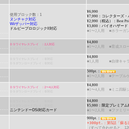
¥6,990
使用ブロック数：1
¥7,990
：
コレクターズ・
ヌンチャク対応
¥2,990（税込）：
Best Pri
Wiiザッパー対応
¥3,800：
バイオハザード
ドルビープロロジックII対応
■1〜2人用
■ホラーガ
¥4,800
ＤＳワイヤレスプレイ ：2人対応
■1〜2人用
■育成スロ
ＤＳダウンロードプレイ：非対応
¥4,800
ＤＳワイヤレスプレイ ：非対応
■1人用
■自律キャ
ＤＳダウンロードプレイ：非対応
500pt.：
■1〜2人用
■テーブル
¥4,800
ＤＳワイヤレスプレイ ：2〜4人対応
■1〜4人用
■ミニ四駆
ＤＳダウンロードプレイ：非対応
¥4,800
ＤＳワイヤレスプレイ ：非対応
¥5,980：
限定プレミアムB
ＤＳダウンロードプレイ：非対応
ニンテンドーDSi対応カード
■1〜2人用
■ファミリ
900pt.：
+300pt.
：
第5話「蘇る
（すべて合わせると、120