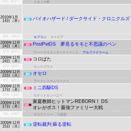
RVL-WJPJ
スタジオ斬
2010年1月
バイオハザード / ダークサイド・クロニクルズ
14日（木）
RVL-SBDJ
カプコン
キャビア
2009年12月
PostPetDS
夢見るモモと不思議のペン
24日（木）
NTR-BPPJ
マーベラスエンターテイメント
アルファドリーム
2009年12月
コロぱた
24日（木）
NTR-B8TJ
ラックプラス
2009年12月
オセロ
22日（火）
RVL-WOLJ
アークシステムワークス
2009年12月
ミニ四駆DS
17日（木）
NTR-C34J
ロケットカンパニー
家庭教師ヒットマンREBORN！ DS
2009年12月
17日（木）
オレがボス！最強ファミリー大戦
TWL-VHRJ
タカラトミー
六面堂
2009年12月
逆転裁判 蘇る逆転
15日（火）