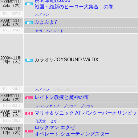
桃太郎電鉄2010
2009年11月
26日（木）
戦国・維新のヒーロー大集合！の巻
RVL-SMTJ
ハドソン
2009年11月
ぷよぷよ7
26日（木）
RVL-RY4J
セガ
ハ・ン・ド
2009年11月
カラオケJOYSOUND Wii DX
26日（木）
RVL-SOKJ
ハドソン
エクシング
2009年11月
レイトン教授と魔神の笛
26日（木）
NTR-BLFJ
レベルファイブ
ブラウニーブラウン
2009年11月
マリオ＆ソニック
AT バンクーバーオリンピッ
19日（木）
NTR-COLJ
任天堂
セガ
ロックマン エグゼ
2009年11月
12日（木）
オペレート シューティングスター