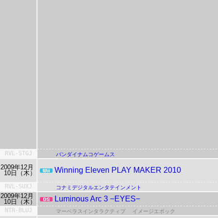
RVL-STGJ
バンダイナムコゲームス
2009年12月
Winning Eleven
PLAY MAKER
2010
10日（木）
RVL-SUXJ
コナミデジタルエンタテインメント
2009年12月
Luminous Arc 3 −EYES−
10日（木）
NTR-BLUJ
マーベラスインタラクティブ
イメージエポック