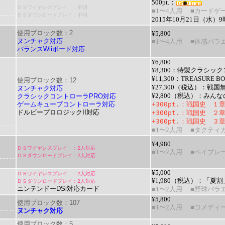
500pt.：
ＤＳワイヤレスプレイ ：不明
■1〜4人用
■カードゲ
ＤＳダウンロードプレイ：不明
2015年10月21日（水
使用ブロック数：2
¥5,800
ヌンチャク対応
■1〜4人用
■体感バラ
バランスWiiボード対応
¥6,800
¥8,300：
特製クラシック
¥11,300：
TREASURE B
使用ブロック数：12
¥27,300（税込）：
戦国無双
ヌンチャク対応
クラシックコントローラPRO対応
¥2,800（税込）：
みんな
ゲームキューブコントローラ対応
+300pt.
：
戦国史 １
ドルビープロロジックII対応
+300pt.
：
戦国史 ２
+300pt.
：
戦国史 ３
■1〜2人用
■タクティ
¥4,980
ＤＳワイヤレスプレイ ：2人対応
■1〜2人用
■ベイブレ
ＤＳダウンロードプレイ：2人対応
¥5,000
ＤＳワイヤレスプレイ ：2人対応
¥1,980（税込）：
「夏割
ＤＳダウンロードプレイ：2人対応
ニンテンドーDSi対応カード
■1〜2人用
■野球バラ
¥5,800
使用ブロック数：107
■1〜2人用
■コメディ
ヌンチャク対応
使用ブロック数：5