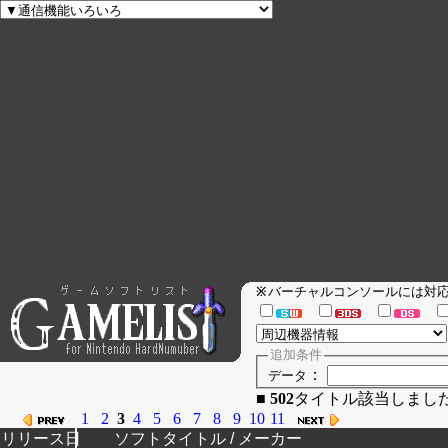
バーチャルコンソールには
※
追加条件
：
データ
■
502
タイトル該当
1
2
3
4
5
6
7
8
9
10
11
リリース日
ソフトタイトル / メーカー