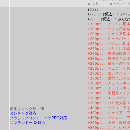
■1人用
■法廷バト
¥6,980
¥27,800（税込）：
スペ
¥2,800（税込）：
みんな
+200pt.
：
アスベル用本
+200pt.
：
ソフィ用本
+200pt.
：
シェリア用本
+200pt.
：
ヒューバート
+200pt.
：
パスカル用本
+200pt.
：
マリク用本
+200pt.
：
獲得経験値
+200pt.
：
獲得スキルポ
+200pt.
：
敵からのアイ
+200pt.
：
デュアライズ
+200pt.
：
エレスポット
+200pt.
：
獲得ガルド
+200pt.
：
チェインキャ
+300pt.
：
チェインキャ
+200pt.
：
消費系アイテ
+200pt.
：
エレスポット
+200pt.
：
ＨＰ最大値＋
+400pt.
：
ソフィ「アイ
使用ブロック数：19
+400pt.
：
シェリア「ア
ヌンチャク対応
+400pt.
：
パスカル「ア
クラシックコントローラPRO対応
ニンテンドーDS対応
+200pt.
：
上級！魔導
+200pt.
：
おいしい料