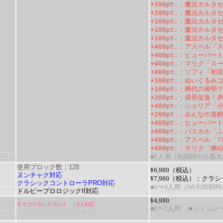
+100pt.
：
魔法カルタ
+100pt.
：
魔法カルタ
+100pt.
：
魔法カルタ
+100pt.
：
魔法カルタ
+100pt.
：
魔法カルタ
+400pt.
：
アスペル「ス
+400pt.
：
ヒューバート
+400pt.
：
マリク「スー
+400pt.
：
ソフィ「初音
+100pt.
：
ぬいぐるみ
+100pt.
：
稀代の発明
+200pt.
：
成長促進！
+400pt.
：
シェリア「小
+200pt.
：
みんなの鬼
+400pt.
：
ヒューバート
+400pt.
：
パスカル「ふ
+400pt.
：
アスペル「ﾌﾗ
+400pt.
：
マリク「燃ゆ
■1人用（戦闘時のみ最大
使用ブロック数：128
¥6,980（税込）
ヌンチャク対応
¥7,980（税込）：
クラシ
クラシックコントローラPRO対応
■1〜4人用（Wi-Fi対戦
ドルビープロロジックII対応
¥4,980
ＤＳワイヤレスプレイ ：2人対応
■1〜2人用
■シミュレー
ＤＳダウンロードプレイ：非対応