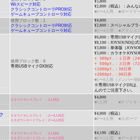
¥5,800
Wiiスピーク対応
¥2,800（税込）：
みんな
クラシックコントローラPRO対応
■1〜4人用
■ボードゲ
ゲームキューブコントローラ対応
使用ブロック数：1
¥4,800
クラシックコントローラPRO対応
¥2,800：
スペシャルプラ
ゲームキューブコントローラ対応
■1〜4人用
■アクショ
¥6,800：専用USBマイ
¥8,100：JOYSOUND
¥3,800：単体版（JOYSO
¥3,000：
カラオケJOYSO
+ 300pt.
：
１日券（2
使用ブロック数：9
+ 500pt.
：
３日券（7
専用USBマイクDX対応
+1000pt.
：
30日券
+2000pt.
：
90日券
■1〜8人用（メンバー登
※専用USBマイクDXは、
んのでご注意下さい。
¥4,800
ＤＳワイヤレスプレイ ：2人対応
■1人用
■ナゾトキ
ＤＳダウンロードプレイ：非対応
¥4,800（税込）
ク
ＤＳワイヤレスプレイ ：2〜4人対応
■1〜4人用
■スポーツ
ＤＳダウンロードプレイ：2〜4人対応
¥4,190（税込）
ＤＳワイヤレスプレイ ：2人対応
ＤＳダウンロードプレイ：2〜6人対応
■
1〜2人用
■データアク