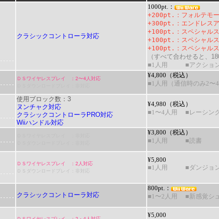
1000pt.：
+200pt.
：
フォルテモ
+300pt.
：
エンドレスア
+100pt.
：
スペシャルス
クラシックコントローラ対応
+100pt.
：
スペシャルス
+100pt.
：
スペシャルス
（すべて合わせると、180
■1人用
■アクショ
¥4,800（税込）
ＤＳワイヤレスプレイ ：2〜4人対応
■1人用（通信時のみ2〜
ＤＳダウンロードプレイ：非対応
使用ブロック数：3
¥4,980（税込）
ヌンチャク対応
■1〜4人用
■レーシン
クラシックコントローラPRO対応
Wiiハンドル対応
¥3,800（税込）
ＤＳワイヤレスプレイ ：非対応
■1人用
■読書
ＤＳダウンロードプレイ：非対応
¥5,800
ＤＳワイヤレスプレイ ：2人対応
■1人用
■ダンジョン
ＤＳダウンロードプレイ：非対応
800pt.：
クラシックコントローラ対応
■1〜2人用
■新感覚シ
¥5,000
ＤＳワイヤレスプレイ ：2・4人対応