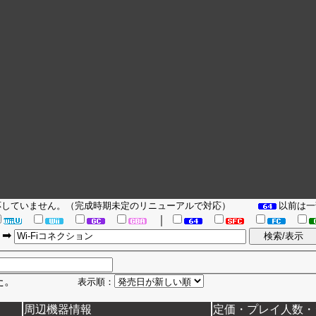
対応していません。（完成時期未定のリニューアルで対応）
以前は一
｜
➡
しました。
表示順：
周辺機器情報
定価・プレイ人数・ジ