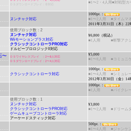
■1〜2・4人用
■対戦型カ
ＤＳダウンロードプレイ：非対応
1000pt.：
ヌンチャク対応
■1〜2人用
■タイムマ
2011年3月31日（木）
使用ブロック数：2
ヌンチャク対応
¥6,800（税込）
Wiiモーションプラス対応
■1人用
■斬撃アク
クラシックコントローラPRO対応
ドルビープロロジックII対応
¥5,000
石〜
ＤＳワイヤレスプレイ ：2〜8人対応
■1〜8人用
■コミュニ
ＤＳダウンロードプレイ：2〜4人対応
1000pt.：
クラシックコントローラ対応
■1〜4人用
■シミュレ
2012年3月30日（金）
1000pt.：
■1人用
■バイクレ
使用ブロック数：1
ヌンチャク対応
¥3,800
クラシックコントローラPRO対応
■1〜2人用
■ドリーム
ゲームキューブコントローラ対応
アーケードスティック対応
500pt.：
■1〜4人用
■ジャンケ