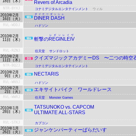
18日（木）
Revers of Arcadia
NTR-BYXJ
コナミデジタルエンタテインメント
ウィル
2010年2月
ダイナーダッシュ
DINER DASH
16日（火）
RVL-WDDJ
ハドソン
2010年2月
レギンレイヴ
斬撃の
REGINLEIV
11日（木）
RVL-RZNJ
任天堂
サンドロット
2010年2月
クイズマジックアカデミーDS
〜二つの時空
11日（木）
NTR-BQ2J
コナミデジタルエンタテインメント
2010年2月
NECTARIS
9日（火）
RVL-WN9J
ハドソン
2010年2月
エキサイトバイク ワールドレース
2日（火）
RVL-WWRJ
任天堂
Monster Games
TATSUNOKO vs. CAPCOM
2010年1月
28日（木）
ULTIMATE ALL-STARS
RVL-STKJ
カプコン
2010年1月
ジャンケンパーティーぱらだいす
26日（火）