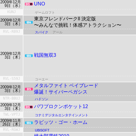
2009年12月
UNO
9日（水）
KUNJ
ゲームロフト
東京フレンドパークII 決定版
2009年12月
3日（木）
〜みんなで挑戦！体感アトラクション〜
RVL-R89J
スパイク
アール
2009年12月
戦国無双3
3日（木）
RVL-S59J
コーエー
メタルファイト
ベイブレード
2009年12月
3日（木）
爆誕！サイバーペガシス
NTR-BBUJ
ハドソン
2009年12月
パワプロクンポケット12
3日（木）
TWL-VPTJ
コナミデジタルエンタテインメント
2009年11月
ラビッツ・ゴー・ホーム
26日（木）
RVL-RGWJ
UBISOFT