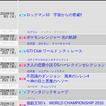
2010年3月
ロックマン10 宇宙からの脅威!!
9日（火）
RVL-WRXJ
カプコン
インティ・クリエイツ
2010年3月
ポケモンレンジャー 光の軌跡
6日（土）
NTR-B3RJ
任天堂
ポケモン
クリーチャーズ
2010年2月
GTI Club ワールド シティ レース
25日（木）
RVL-SGIJ
コナミデジタルエンタテインメント
2010年2月
大人の恋愛小説 DSハーレクインセレクション
25日（木）
NTR-BHQJ
任天堂
ジニアス・ソノリティ
不思議のダンジョン
風来のシレン4
2010年2月
25日（木）
〜神の目と悪魔のヘソ〜
NTR-B4FJ
スパイク
チュンソフト
2010年2月
ファンタジックキューブ
23日（火）
RVL-WPTJ
ズーム
遊戯王5D's
WORLD CHAMPIONSHIP 2010
2010年2月