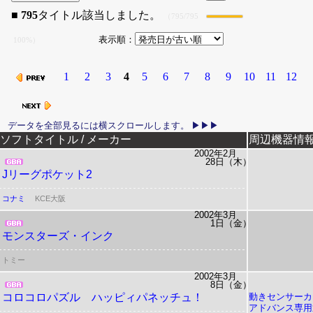
■
795
タイトル該当しました。
（795/795
表示順：
100%）
1
2
3
4
5
6
7
8
9
10
11
12
リリース日
ソフトタイトル / メーカー
周辺機器情
2002年2月
28日（木）
Jリーグポケット2
コナミ
KCE大阪
2002年3月
1日（金）
モンスターズ・インク
トミー
2002年3月
8日（金）
コロコロパズル ハッピィパネッチュ！
動きセンサーカ
アドバンス専用