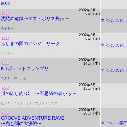
任天堂
2002年3月
8日（金）
沈黙の遺跡〜エストポリス外伝〜
アドバンス専用
タイトー
2002年3月
8日（金）
ふしぎの国のアンジェリーク
アドバンス専用
コーエー
2002年3月
14日（木）
K-1ポケットグランプリ
アドバンス専用
コナミ
KCE大阪
2002年3月
15日（金）
川のぬし釣り5 〜不思議の森から〜
ビクターインタラクティブソフトウエア
2002年3月
20日（水）
GROOVE
ADVENTURE
RAVE
アドバンス専用
〜光と闇の大決戦〜