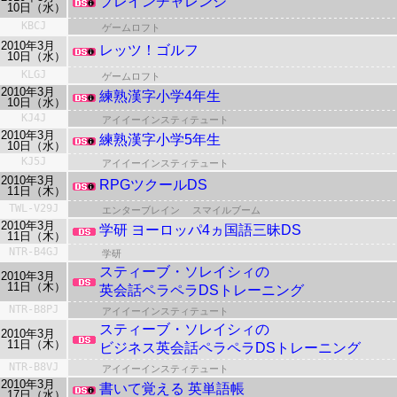
ブレインチャレンジ
10日（水）
KBCJ
ゲームロフト
2010年3月
レッツ！ゴルフ
10日（水）
KLGJ
ゲームロフト
2010年3月
練熟漢字小学4年生
10日（水）
KJ4J
アイイーインスティテュート
2010年3月
練熟漢字小学5年生
10日（水）
KJ5J
アイイーインスティテュート
2010年3月
RPGツクールDS
11日（木）
TWL-V29J
エンターブレイン
スマイルブーム
2010年3月
学研 ヨーロッパ4ヵ国語三昧DS
11日（木）
NTR-B4GJ
学研
スティーブ・ソレイシィの
2010年3月
11日（木）
英会話ペラペラDSトレーニング
NTR-B8PJ
アイイーインスティテュート
スティーブ・ソレイシィの
2010年3月
11日（木）
ビジネス英会話ペラペラDSトレーニング
NTR-B8VJ
アイイーインスティテュート
2010年3月
書いて覚える 英単語帳
17日（水）