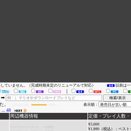
対応していません。（完成時期未定のリニューアルで対応）
以前は一
｜
➡
した。
表示順：
（2354/2354
100%）
3
...
48
周辺機器情報
定価・プレイ人数・ジ
¥5,000
ＤＳワイヤレスプレイ ：非対応
¥1,980（税込）：
ベスト