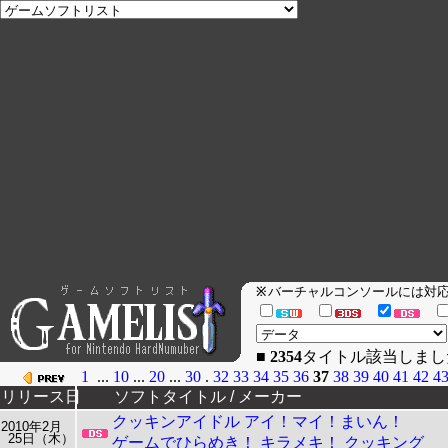
バーチャルコンソールには
※
■
2354
タイトル該当しま
1
...
10
...
20
...
30
.
32
33
34
35
36
37
38
39
40
41
42
4
リリース日
ソフトタイトル / メーカー
クッキンアイドル アイ！マイ！まいん！
2010年2月
25日（木）
ゲームでひらめき！ キラメキ！ クッキング