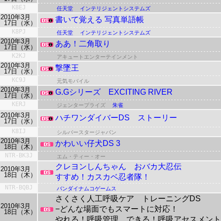
K8EJ
任天堂
インテリジェントシステムズ
2010年3月
書いて覚える 写真単語帳
17日（水）
K8PJ
任天堂
インテリジェントシステムズ
2010年3月
ああ！二角取り
17日（水）
K2KJ
アキュートエンターテインメント
2010年3月
撃墜王
17日（水）
KC9J
元気モバイル
2010年3月
G.Gシリーズ EXCITING RIVER
17日（水）
KERJ
ジェンタープライズ
朱雀
2010年3月
ハチワンダイバーDS ストーリー
17日（水）
K8IJ
シルバースタージャパン
2010年3月
かわいい仔犬DS 3
18日（木）
NTR-BK3J
エム・ティー・オー
クレヨンしんちゃん
おバカ大忍伝
2010年3月
18日（木）
すすめ！カスカベ忍者隊！
NTR-BQBJ
バンダイナムコゲームス
さくさく人工呼吸ケア トレーニングDS
2010年3月
−どんな場面でもスマートに対応！
18日（木）
やれる！呼吸管理 できる！呼吸アセスメント