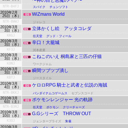
〜神の目と悪魔のヘソ〜
NTR-B4FJ
スパイク
チュンソフト
2010年2月
WiZmans World
25日（木）
NTR-BWWJ
ジャレコ
2010年3月
立体かくし絵 アッタコレダ
3日（水）
KRGJ
任天堂
グッド・フィール
2010年3月
辛口！大籠城
3日（水）
KF3J
河本産業
2010年3月
こねこのいえ 桐島家と三匹の仔猫
3日（水）
KONJ
ワークジャム
2010年3月
瞬間ツブツブ潰し
3日（水）
KBTJ
ジースタイル
2010年3月
ケロロRPG 騎士と武者と伝説の海賊
4日（木）
NTR-BKKJ
バンダイナムコゲームス
セブンスコード
2010年3月
ポケモンレンジャー 光の軌跡
6日（土）
NTR-B3RJ
任天堂
ポケモン
クリーチャーズ
2010年3月
G.Gシリーズ THROW OUT
10日（水）
K3OJ
ジェンタープライズ
朱雀
2010年3月