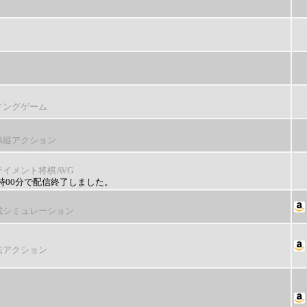
ィングゲーム
操縦アクション
テイメント将棋AVG
10時00分で配信終了しました。
成シミュレーション
法アクション