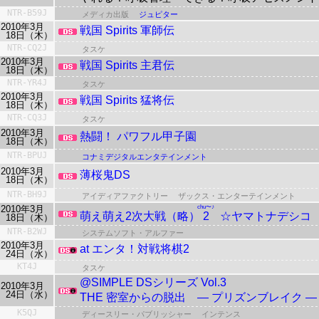
NTR-B59J
メディカ出版
ジュピター
2010年3月
戦国 Spirits 軍師伝
18日（木）
NTR-CQ2J
タスケ
2010年3月
戦国 Spirits 主君伝
18日（木）
NTR-YR4J
タスケ
2010年3月
戦国 Spirits 猛将伝
18日（木）
NTR-CQ3J
タスケ
2010年3月
熱闘！ パワフル甲子園
18日（木）
NTR-BPUJ
コナミデジタルエンタテインメント
2010年3月
薄桜鬼DS
18日（木）
NTR-BH9J
アイディアファクトリー
ザックス・エンターテインメント
2010年3月
chu〜♪
萌え萌え2次大戦（略）
2
☆ヤマトナデシコ
18日（木）
NTR-B2WJ
システムソフト・アルファー
2010年3月
at エンタ！対戦将棋2
24日（水）
KT4J
タスケ
@SIMPLE DSシリーズ Vol.3
2010年3月
24日（水）
THE 密室からの脱出 ― プリズンブレイク ―
K5QJ
ディースリー・パブリッシャー
インテンス