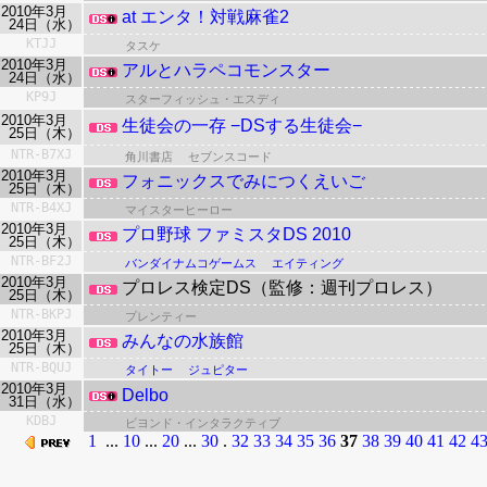
2010年3月
at エンタ！対戦麻雀2
24日（水）
KTJJ
タスケ
2010年3月
アルとハラペコモンスター
24日（水）
KP9J
スターフィッシュ・エスディ
2010年3月
生徒会の一存 −DSする生徒会−
25日（木）
NTR-B7XJ
角川書店
セブンスコード
2010年3月
フォニックスでみにつくえいご
25日（木）
NTR-B4XJ
マイスターヒーロー
2010年3月
プロ野球 ファミスタDS 2010
25日（木）
NTR-BF2J
バンダイナムコゲームス
エイティング
2010年3月
プロレス検定DS（監修：週刊プロレス）
25日（木）
NTR-BKPJ
プレンティー
2010年3月
みんなの水族館
25日（木）
NTR-BQUJ
タイトー
ジュピター
2010年3月
Delbo
31日（水）
KDBJ
ビヨンド・インタラクティブ
1
...
10
...
20
...
30
.
32
33
34
35
36
37
38
39
40
41
42
4