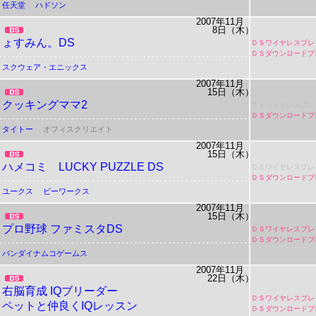
任天堂
ハドソン
2007年11月
8日（木）
ょすみん。DS
ＤＳワイヤレスプレ
ＤＳダウンロードプ
スクウェア・エニックス
2007年11月
15日（木）
クッキングママ2
ＤＳワイヤレスプレ
ＤＳダウンロードプ
タイトー
オフィスクリエイト
2007年11月
15日（木）
ハメコミ LUCKY PUZZLE DS
ＤＳワイヤレスプレ
ＤＳダウンロードプ
ユークス
ビーワークス
2007年11月
15日（木）
プロ野球 ファミスタDS
ＤＳワイヤレスプレ
ＤＳダウンロードプ
バンダイナムコゲームス
2007年11月
22日（木）
右脳育成 IQブリーダー
ＤＳワイヤレスプレ
ペットと仲良くIQレッスン
ＤＳダウンロードプ