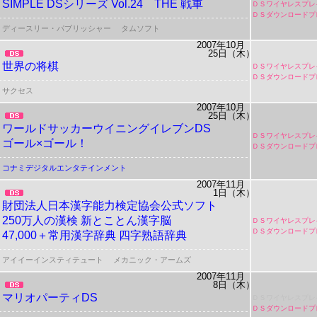
SIMPLE DSシリーズ Vol.24
THE 戦車
ＤＳワイヤレスプレ
ＤＳダウンロードプ
ディースリー・パブリッシャー
タムソフト
2007年10月
25日（木）
世界の将棋
ＤＳワイヤレスプレ
ＤＳダウンロードプ
サクセス
2007年10月
25日（木）
ワールドサッカーウイニングイレブンDS
ＤＳワイヤレスプレ
ゴール×ゴール！
ＤＳダウンロードプ
コナミデジタルエンタテインメント
2007年11月
1日（木）
財団法人日本漢字能力検定協会公式ソフト
250万人の漢検
新とことん漢字脳
ＤＳワイヤレスプレ
ＤＳダウンロードプ
47,000＋常用漢字辞典 四字熟語辞典
アイイーインスティテュート
メカニック・アームズ
2007年11月
8日（木）
マリオパーティDS
ＤＳワイヤレスプレ
ＤＳダウンロードプ