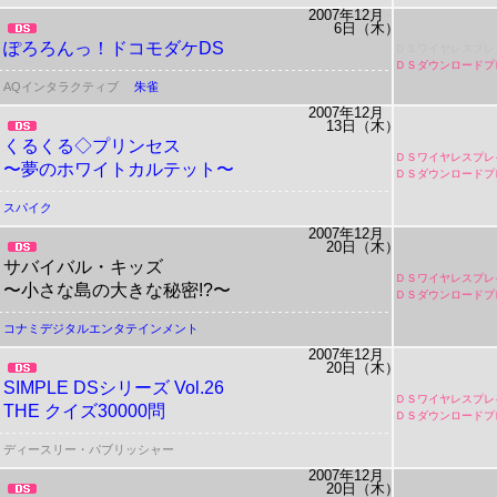
2007年12月
6日（木）
ぽろろんっ！ドコモダケDS
ＤＳワイヤレスプレ
ＤＳダウンロードプ
AQインタラクティブ
朱雀
2007年12月
13日（木）
くるくる◇プリンセス
ＤＳワイヤレスプレ
〜夢のホワイトカルテット〜
ＤＳダウンロードプ
スパイク
2007年12月
20日（木）
サバイバル・キッズ
ＤＳワイヤレスプレ
〜小さな島の大きな秘密!?〜
ＤＳダウンロードプ
コナミデジタルエンタテインメント
2007年12月
20日（木）
SIMPLE DSシリーズ Vol.26
ＤＳワイヤレスプレ
THE クイズ30000問
ＤＳダウンロードプ
ディースリー・パブリッシャー
2007年12月
20日（木）