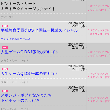
ピンキーストリート
ＤＳワイヤレスプレ
キラキラ☆ミュージックナイト
ＤＳダウンロードプ
ディンプル
2007年12月
20日（木）
平成教育委員会DS
全国統一模試スペシャル
ＤＳワイヤレスプレ
ＤＳダウンロードプ
バンダイナムコゲームス
2007年12月
27日（木）
人生ゲームQ DS 昭和のデキゴト
ＤＳワイヤレスプレ
ＤＳダウンロードプ
タカラトミー
ハイド
2007年12月
27日（木）
人生ゲームQ DS 平成のデキゴト
ＤＳワイヤレスプレ
ＤＳダウンロードプ
タカラトミー
ハイド
2007年12月
27日（木）
スポンジ・ボブとなかまたち
ＤＳワイヤレスプレ
トイボットのこうげき
ＤＳダウンロードプ
THQジャパン
ナツメ