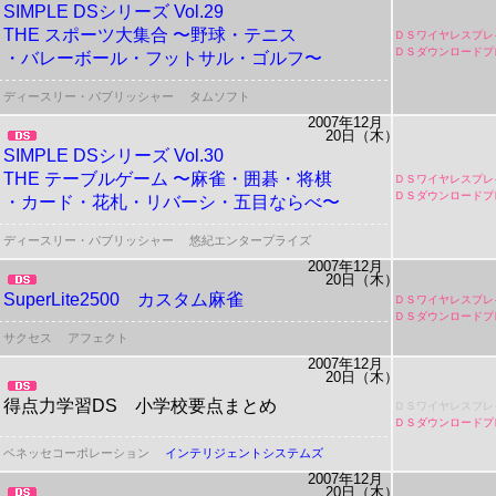
SIMPLE DSシリーズ Vol.29
THE スポーツ大集合
〜野球
・テニス
ＤＳワイヤレスプレ
ＤＳダウンロードプ
・バレーボール
・フットサル
・ゴルフ〜
ディースリー・パブリッシャー
タムソフト
2007年12月
20日（木）
SIMPLE
DSシリーズ
Vol.30
THE テーブルゲーム
〜麻雀
・囲碁
・将棋
ＤＳワイヤレスプレ
ＤＳダウンロードプ
・カード
・花札
・リバーシ
・五目ならべ〜
ディースリー・パブリッシャー
悠紀エンタープライズ
2007年12月
20日（木）
SuperLite2500 カスタム麻雀
ＤＳワイヤレスプレ
ＤＳダウンロードプ
サクセス
アフェクト
2007年12月
20日（木）
得点力学習DS 小学校要点まとめ
ＤＳワイヤレスプレ
ＤＳダウンロードプ
ベネッセコーポレーション
インテリジェントシステムズ
2007年12月
20日（木）