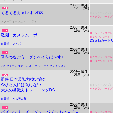
2006年10月
12日（木）
くるくるカメレオンDS
ＤＳワイヤレスプレ
ＤＳダウンロードプ
スターフィッシュ・エスディ
2006年10月
19日（木）
ＤＳワイヤレスプレ
激闘！カスタムロボ
ＤＳダウンロードプ
DS振動カート
任天堂
ノイズ
2006年10月
19日（木）
音をつなごう！グンペイりば〜す♪
ＤＳワイヤレスプレ
ＤＳダウンロードプ
バンダイナムコゲームス
キュー エンタテインメント
2006年10月
26日（木）
監修 日本常識力検定協会
今さら人には聞けない
ＤＳワイヤレスプレ
ＤＳダウンロードプ
大人の常識力トレーニングDS
任天堂
HAL研究所
2006年10月
26日（木）
パズルシリーズ ジグソーパズル おでんくん
ＤＳワイヤレスプレ