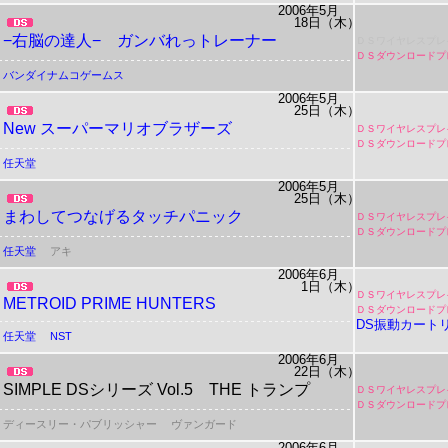
2006年5月
18日（木）
−右脳の達人− ガンバれっトレーナー
ＤＳワイヤレスプレ
ＤＳダウンロードプ
バンダイナムコゲームス
2006年5月
25日（木）
New スーパーマリオブラザーズ
ＤＳワイヤレスプレ
ＤＳダウンロードプ
任天堂
2006年5月
25日（木）
まわしてつなげるタッチパニック
ＤＳワイヤレスプレ
ＤＳダウンロードプ
任天堂
アキ
2006年6月
1日（木）
ＤＳワイヤレスプレ
METROID PRIME HUNTERS
ＤＳダウンロードプ
DS振動カート
任天堂
NST
2006年6月
22日（木）
SIMPLE DSシリーズ Vol.5 THE トランプ
ＤＳワイヤレスプレ
ＤＳダウンロードプ
ディースリー・パブリッシャー
ヴァンガード
2006年6月