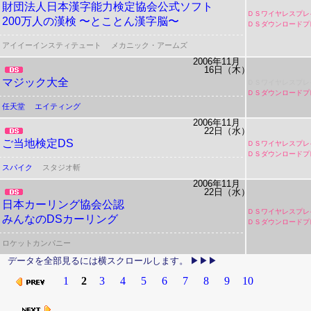
財団法人日本漢字能力検定協会公式ソフト
ＤＳワイヤレスプレ
200万人の漢検
〜とことん漢字脳〜
ＤＳダウンロードプ
アイイーインスティテュート
メカニック・アームズ
2006年11月
16日（木）
マジック大全
ＤＳワイヤレスプレ
ＤＳダウンロードプ
任天堂
エイティング
2006年11月
22日（水）
ご当地検定DS
ＤＳワイヤレスプレ
ＤＳダウンロードプ
スパイク
スタジオ斬
2006年11月
22日（水）
日本カーリング協会公認
ＤＳワイヤレスプレ
みんなのDSカーリング
ＤＳダウンロードプ
ロケットカンパニー
1
2
3
4
5
6
7
8
9
10