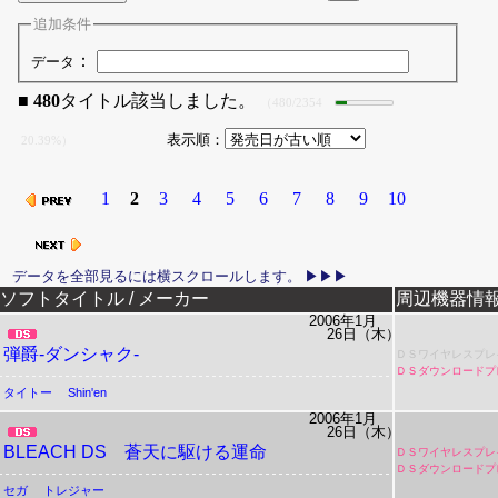
追加条件
：
データ
■
480
タイトル該当しました。
（480/2354
表示順：
20.39%）
1
2
3
4
5
6
7
8
9
10
リリース日
ソフトタイトル / メーカー
周辺機器情
2006年1月
26日（木）
弾爵-ダンシャク-
ＤＳワイヤレスプレ
ＤＳダウンロードプ
タイトー
Shin'en
2006年1月
26日（木）
BLEACH DS 蒼天に駆ける運命
ＤＳワイヤレスプレ
ＤＳダウンロードプ
セガ
トレジャー