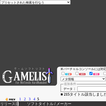
バーチャルコンソールには
※
追加条件
：
データ
■
215
タイトル該当しまし
1
2
3
4
5
リリース日
ソフトタイトル / メーカー