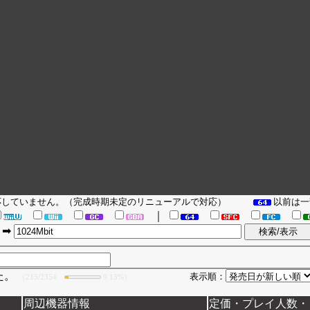
対応していません。（完成時期未定のリニューアルで対応）
以前は一
｜
➡
た。
表示順：
（215/2354
9.13%）
周辺機器情報
定価・プレイ人数・ジ