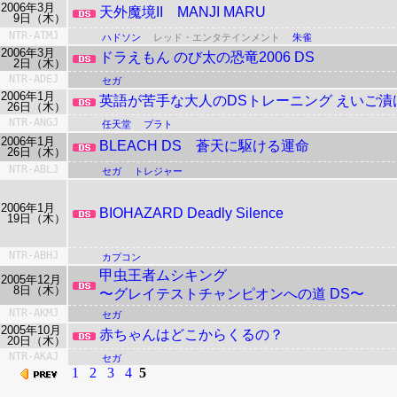
2006年3月
天外魔境II MANJI MARU
9日（木）
NTR-ATMJ
ハドソン
レッド・エンタテインメント
朱雀
2006年3月
ドラえもん のび太の恐竜2006 DS
2日（木）
NTR-ADEJ
セガ
2006年1月
英語が苦手な大人のDSトレーニング
えいご漬
26日（木）
NTR-ANGJ
任天堂
プラト
2006年1月
BLEACH DS 蒼天に駆ける運命
26日（木）
NTR-ABLJ
セガ
トレジャー
2006年1月
BIOHAZARD Deadly Silence
19日（木）
NTR-ABHJ
カプコン
甲虫王者ムシキング
2005年12月
8日（木）
〜グレイテストチャンピオンへの道 DS〜
NTR-AKMJ
セガ
2005年10月
赤ちゃんはどこからくるの？
20日（木）
NTR-AKAJ
セガ
1
2
3
4
5