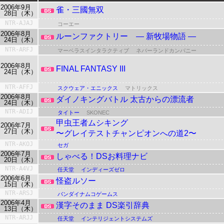
2006年9月
雀・三國無双
28日（木）
NTR-AJAJ
コーエー
2006年8月
ルーンファクトリー ― 新牧場物語 ―
24日（木）
NTR-ARFJ
マーベラスインタラクティブ
ネバーランドカンパニー
2006年8月
FINAL FANTASY III
24日（木）
NTR-AFFJ
スクウェア・エニックス
マトリックス
2006年8月
ダイノキングバトル 太古からの漂流者
24日（木）
NTR-ADIJ
タイトー
SKONEC
甲虫王者ムシキング
2006年7月
27日（木）
〜グレイテストチャンピオンへの道2〜
NTR-AKOJ
セガ
2006年7月
しゃべる！DSお料理ナビ
20日（木）
NTR-A4VJ
任天堂
インディーズゼロ
2006年6月
怪盗ルソー
15日（木）
NTR-ARSJ
バンダイナムコゲームス
2006年4月
漢字そのまま DS楽引辞典
13日（木）
NTR-ARJJ
任天堂
インテリジェントシステムズ