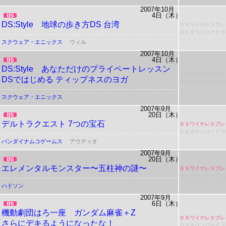
2007年10月
4日（木）
DS:Style 地球の歩き方DS 台湾
ＤＳワイヤレスプレ
ＤＳダウンロードプ
スクウェア・エニックス
ウィル
2007年10月
4日（木）
DS:Style
あなただけのプライベートレッスン
ＤＳワイヤレスプレ
DSではじめる ティップネスのヨガ
ＤＳダウンロードプ
スクウェア・エニックス
2007年9月
20日（木）
デルトラクエスト 7つの宝石
ＤＳワイヤレスプレ
ＤＳダウンロードプ
バンダイナムコゲームス
アウディオ
2007年9月
20日（木）
エレメンタルモンスター〜五柱神の謎〜
ＤＳワイヤレスプレ
ＤＳダウンロードプ
ハドソン
2007年9月
6日（木）
機動劇団はろ一座
ガンダム麻雀＋Ζ
ＤＳワイヤレスプレ
さらにデキるようになったな！
ＤＳダウンロードプ