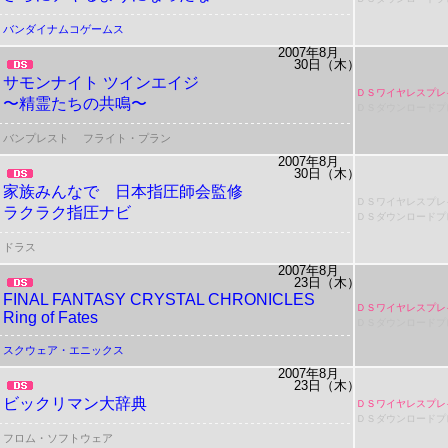
バンダイナムコゲームス
2007年8月
30日（木）
サモンナイト
ツインエイジ
ＤＳワイヤレスプレ
〜精霊たちの共鳴〜
ＤＳダウンロードプ
バンプレスト
フライト・プラン
2007年8月
30日（木）
家族みんなで
日本指圧師会監修
ＤＳワイヤレスプレ
ラクラク指圧ナビ
ＤＳダウンロードプ
ドラス
2007年8月
23日（木）
FINAL FANTASY CRYSTAL CHRONICLES
ＤＳワイヤレスプレ
Ring of Fates
ＤＳダウンロードプ
スクウェア・エニックス
2007年8月
23日（木）
ビックリマン大辞典
ＤＳワイヤレスプレ
ＤＳダウンロードプ
フロム・ソフトウェア