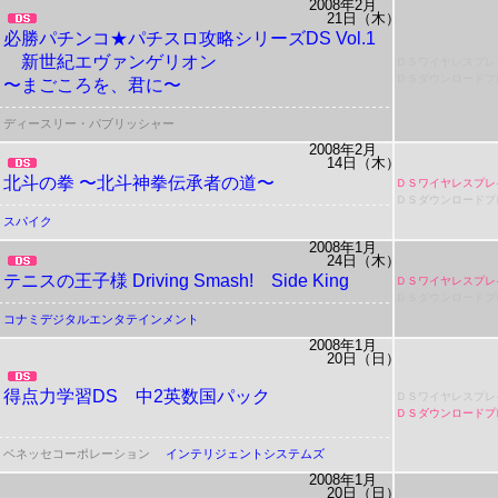
2008年2月
21日（木）
必勝パチンコ★パチスロ攻略シリーズDS Vol.1
新世紀エヴァンゲリオン
ＤＳワイヤレスプレ
ＤＳダウンロードプ
〜まごころを、君に〜
ディースリー・パブリッシャー
2008年2月
14日（木）
北斗の拳 〜北斗神拳伝承者の道〜
ＤＳワイヤレスプレ
ＤＳダウンロードプ
スパイク
2008年1月
24日（木）
テニスの王子様
Driving Smash!
Side King
ＤＳワイヤレスプレ
ＤＳダウンロードプ
コナミデジタルエンタテインメント
2008年1月
20日（日）
得点力学習DS 中2英数国パック
ＤＳワイヤレスプレ
ＤＳダウンロードプ
ベネッセコーポレーション
インテリジェントシステムズ
2008年1月
20日（日）