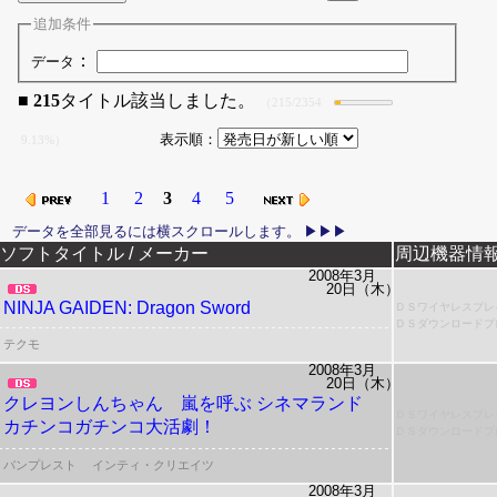
追加条件
：
データ
■
215
タイトル該当しました。
（215/2354
表示順：
9.13%）
1
2
3
4
5
リリース日
ソフトタイトル / メーカー
周辺機器情
2008年3月
20日（木）
NINJA GAIDEN: Dragon Sword
ＤＳワイヤレスプレ
ＤＳダウンロードプ
テクモ
2008年3月
20日（木）
クレヨンしんちゃん
嵐を呼ぶ シネマランド
ＤＳワイヤレスプレ
カチンコガチンコ大活劇！
ＤＳダウンロードプ
バンプレスト
インティ・クリエイツ
2008年3月