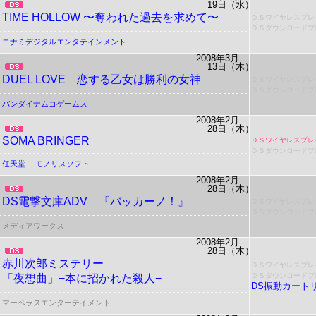
19日（水）
TIME HOLLOW 〜奪われた過去を求めて〜
ＤＳワイヤレスプレ
ＤＳダウンロードプ
コナミデジタルエンタテインメント
2008年3月
13日（木）
DUEL LOVE 恋する乙女は勝利の女神
ＤＳワイヤレスプレ
ＤＳダウンロードプ
バンダイナムコゲームス
2008年2月
28日（木）
SOMA BRINGER
ＤＳワイヤレスプレ
ＤＳダウンロードプ
任天堂
モノリスソフト
2008年2月
28日（木）
DS電撃文庫ADV 『バッカーノ！』
ＤＳワイヤレスプレ
ＤＳダウンロードプ
メディアワークス
2008年2月
28日（木）
赤川次郎ミステリー
ＤＳワイヤレスプレ
ＤＳダウンロードプ
「夜想曲」−本に招かれた殺人−
DS振動カート
マーベラスエンターテイメント