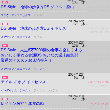
13日（木）
DS:Style 地球の歩き方DS ソウル・釜山
ＤＳワイヤレスプレ
ＤＳダウンロードプ
スクウェア・エニックス
ウィル
2007年12月
13日（木）
DS:Style 地球の歩き方DS イギリス
ＤＳワイヤレスプレ
ＤＳダウンロードプ
スクウェア・エニックス
ウィル
2007年12月
13日（木）
DS:Style
人生8万7000回の食事を楽しくする
おいしく極める食通DS
おとなの週末編集部
ＤＳワイヤレスプレ
ＤＳダウンロードプ
厳選のオススメお店情報入り
スクウェア・エニックス
ハ・ン・ド
2007年12月
6日（木）
テイルズ オブ イノセンス
ＤＳワイヤレスプレ
ＤＳダウンロードプ
バンダイナムコゲームス
アルファ・システム
2007年11月
29日（木）
レイトン教授と悪魔の箱
ＤＳワイヤレスプレ
ＤＳダウンロードプ