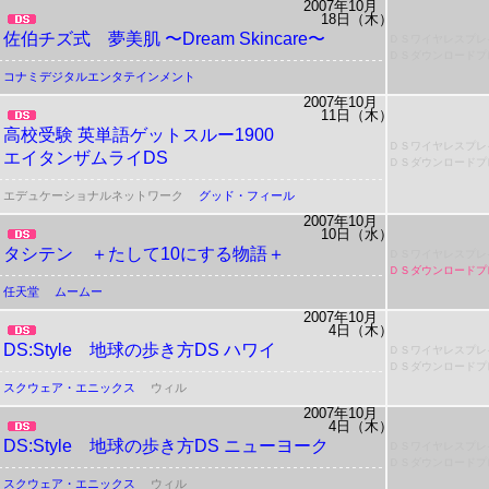
2007年10月
18日（木）
佐伯チズ式 夢美肌 〜Dream Skincare〜
ＤＳワイヤレスプレ
ＤＳダウンロードプ
コナミデジタルエンタテインメント
2007年10月
11日（木）
高校受験
英単語ゲットスルー1900
ＤＳワイヤレスプレ
エイタンザムライDS
ＤＳダウンロードプ
エデュケーショナルネットワーク
グッド・フィール
2007年10月
10日（水）
タシテン ＋たして10にする物語＋
ＤＳワイヤレスプレ
ＤＳダウンロードプ
任天堂
ムームー
2007年10月
4日（木）
DS:Style 地球の歩き方DS ハワイ
ＤＳワイヤレスプレ
ＤＳダウンロードプ
スクウェア・エニックス
ウィル
2007年10月
4日（木）
DS:Style 地球の歩き方DS ニューヨーク
ＤＳワイヤレスプレ
ＤＳダウンロードプ
スクウェア・エニックス
ウィル