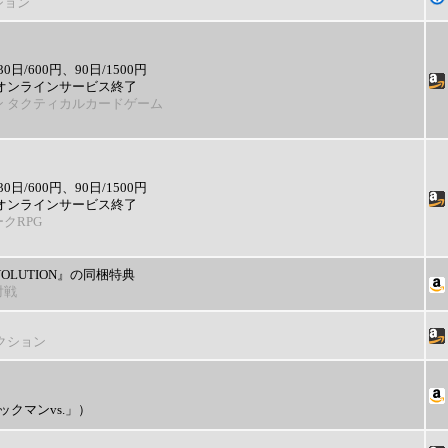
ション
/600円、90日/1500円
）でオンラインサービス終了
ン タクティカルカードゲーム
/600円、90日/1500円
）でオンラインサービス終了
クRPG
VOLUTION』の同梱特典
対戦
クション
ックマンvs.」）