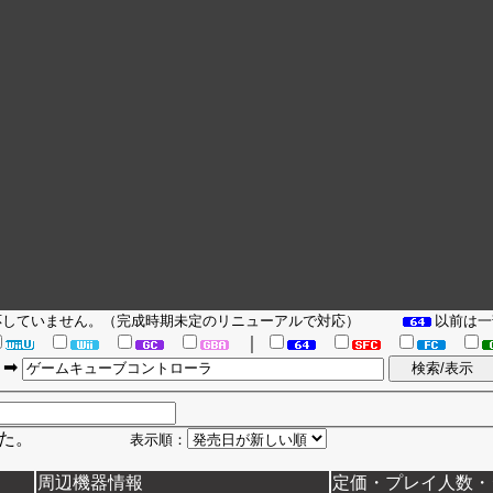
対応していません。（完成時期未定のリニューアルで対応）
以前は一
｜
➡
しました。
表示順：
周辺機器情報
定価・プレイ人数・ジ