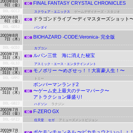
2003年8月
FINAL FANTASY CRYSTAL CHRONICLES
8日（金）
DOL-GCCJ
スクウェア・エニックス
ゲームデザイナーズ・スタジオ
2003年8月
ドラゴンドライブ 〜ディマスターズショット
8日（金）
DOL-GD5J
バンダイ
2003年8月
BIOHAZARD -CODE:Veronica- 完全版
7日（木）
DOL-GCDJ
カプコン
2003年7月
ルパン三世 海に消えた秘宝
31日（木）
DOL-GL3J
アスミック・エース・エンタテインメント
2003年7月
モノポリー 〜めざせっ！！大富豪人生！〜
31日（木）
DOL-GRMJ
トミー
ボンバーマンランド2
2003年7月
〜ゲーム史上最大のテーマパーク〜
31日（木）
アトラクション爆盛り!
DOL-GB2J
ハドソン
ラクジン
2003年7月
F-ZERO GX
25日（金）
DOL-GFZJ
任天堂
セガ
アミューズメントビジョン
2003年7月
ポケモンチャンネル
〜ピカチュウといっしょ