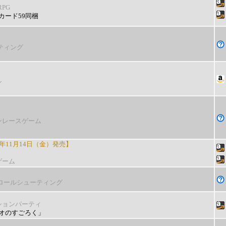
PG
カード59同梱
ティング
ン
ンレースゲーム
年11月14日（金）発売】
ゲーム
クロールシューティング
ションパーティ
オのすごろく」