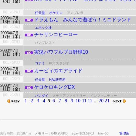
18日（金）
DOL-GPAJ
任天堂
ポケモン
アンブレラ
2003年7月
ドラえもん みんなで遊ぼう！ミニドランド
18日（金）
DOL-GDAJ
エポック社
2003年7月
チャリンコヒーロー
17日（木）
DOL-GTHJ
バンプレスト
2003年7月
実況パワフルプロ野球10
17日（木）
DOL-GPJJ
コナミ
KCEスタジオ
2003年7月
カービィのエアライド
11日（金）
DOL-GKYJ
任天堂
HAL研究所
2003年7月
ケロケロキングDX
11日（金）
DOL-GKRJ
バンダイ
メディアファクトリー
インフィニティー
1
2
3
4
5
6
7
8
9
10
11
12
...
20
21
実行時間：26.197ms メモリー：649.936KB
size=103.59KB line=50
管理用