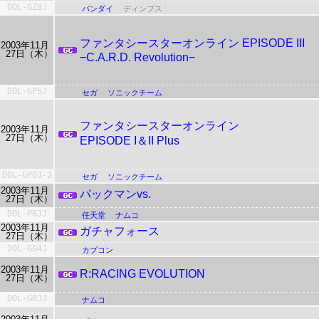
DOL-GZBJ
バンダイ
ディンプス
ファンタシースターオンライン
EPISODE III
2003年11月
27日（木）
−C.A.R.D. Revolution−
DOL-GPSJ
セガ
ソニックチーム
ファンタシースターオンライン
2003年11月
27日（木）
EPISODE I＆II Plus
DOL-GPOJ-2
セガ
ソニックチーム
2003年11月
パックマンvs.
27日（木）
DOL-PRJJ
任天堂
ナムコ
2003年11月
ガチャフォース
27日（木）
DOL-GG4J
カプコン
2003年11月
R:RACING EVOLUTION
27日（木）
DOL-GRJJ
ナムコ