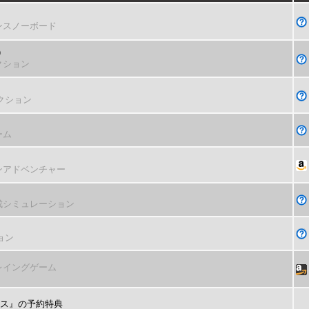
ンスノーボード
）
クション
クション
ーム
ンアドベンチャー
成シミュレーション
ョン
レイングゲーム
）
トス』の予約特典