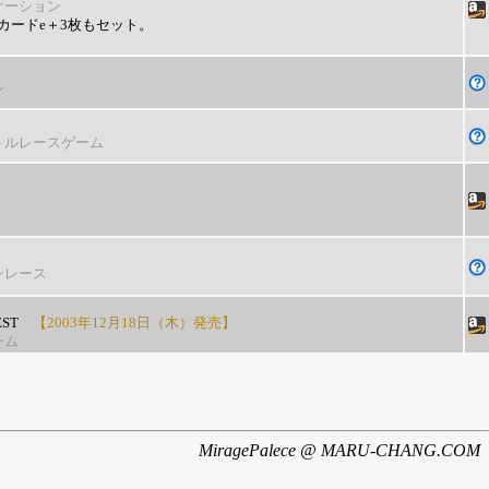
ケーション
カードe＋3枚もセット。
ン
トルレースゲーム
ンレース
EST
【2003年12月18日（木）発売】
ーム
MiragePalece @ MARU-CHANG.COM