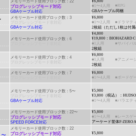
メモリーカード使用ブロック数：22
¥6,800
■RPG
■1〜4人用
プログレッシブモード対応
GBAケーブル同梱
GBAケーブル対応
メモリーカード使用ブロック数：3
¥6,800
〜
プログレッシブモード非対応
■1〜2人用
■ドラマテ
GBAケーブル対応
2枚組（ただし1枚は付
¥4,800
¥19,800：
BIOHAZARD C
メモリーカード使用ブロック数：6
プログレッシブモード非対応
■1人用
■サバイバ
2枚組
¥6,800
メモリーカード使用ブロック数：4
■1人用
■アニメー
プログレッシブモード非対応
2枚組
メモリーカード使用ブロック数：7
¥6,800
プログレッシブモード非対応
■1〜4人用
■ボードゲ
¥5,980
メモリーカード使用ブロック数：5〜
¥3,800（税込）：
HUDSO
プログレッシブモード非対応
GBAケーブル対応
■1〜4人用
■バラエテ
メモリーカード使用ブロック数：22〜
¥5,800
■1〜4人用
■レースゲ
プログレッシブモード対応
アーケード筐体F-ZERO
SPEED FORCE対応
メモリーカード使用ブロック数：22
¥5,800
プログレッシブモード対応
！〜