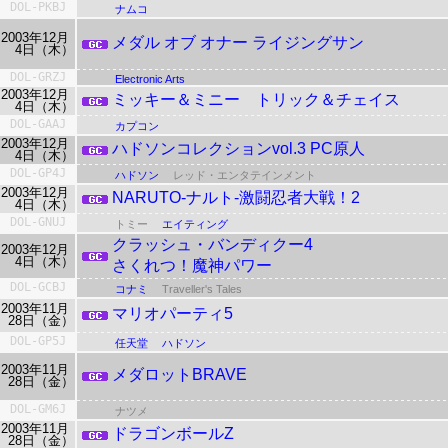
DOL-PKBJ
ナムコ
2003年12月
メダル オブ オナー ライジングサン
4日（木）
DOL-GRZJ
Electronic Arts
2003年12月
ミッキー＆ミニー トリック＆チェイス
4日（木）
DOL-GAAJ
カプコン
2003年12月
ハドソンコレクションvol.3 PC原人
4日（木）
DOL-GP4J
ハドソン
レッド・エンタテインメント
2003年12月
NARUTO-ナルト-激闘忍者大戦！2
4日（木）
DOL-GNUJ
トミー
エイティング
クラッシュ・バンディクー4
2003年12月
4日（木）
さくれつ！魔神パワー
DOL-GCBJ
コナミ
Traveller's Tales
2003年11月
マリオパーティ5
28日（金）
DOL-GP5J
任天堂
ハドソン
2003年11月
メダロットBRAVE
28日（金）
DOL-GM6J
ナツメ
2003年11月
ドラゴンボールZ
28日（金）