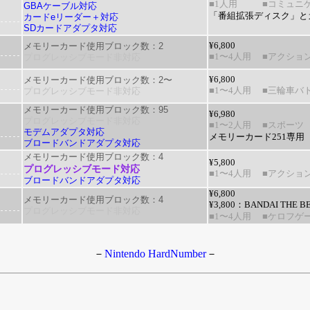
■1人用
■コミュニ
GBAケーブル対応
「番組拡張ディスク」と
カードeリーダー＋対応
SDカードアダプタ対応
メモリーカード使用ブロック数：2
¥6,800
プログレッシブモード非対応
■1〜4人用
■アクショ
メモリーカード使用ブロック数：2〜
¥6,800
プログレッシブモード非対応
■1〜4人用
■三輪車バ
メモリーカード使用ブロック数：95
¥6,980
プログレッシブモード非対応
■1〜2人用
■スポーツ
モデムアダプタ対応
メモリーカード251専用
ブロードバンドアダプタ対応
メモリーカード使用ブロック数：4
¥5,800
プログレッシブモード対応
■1〜4人用
■アクショ
ブロードバンドアダプタ対応
¥6,800
メモリーカード使用ブロック数：4
¥3,800：
BANDAI THE B
プログレッシブモード非対応
■1〜4人用
■ケロフゲ
－
Nintendo HardNumber
－