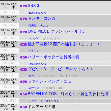
2003年12月
SSX 3
18日（木）
DOL-GXBJ
Electronic Arts
2003年12月
ドンキーコンガ
12日（金）
DOL-GKGJ
任天堂
ナムコ
2003年12月
ONE PIECE グランドバトル！3
11日（木）
DOL-GOGJ
バンダイ
ガンバリオン
2003年12月
桃太郎電鉄12 西日本編もありまっせー！
11日（木）
DOL-GI2J
ハドソン
2003年12月
ハリー・ポッターと賢者の石
11日（木）
DOL-GHLJ
Electronic Arts
2003年12月
ダビつく3 ダービー馬をつくろう！
11日（木）
DOL-G3TJ
セガ
スマイルビット
ランド・ホー！
2003年12月
ファインディング・ニモ
6日（土）
DOL-GFNJ
ユークス
Traveller's Tales
2003年12月
BATEN KAITOS 終わらない翼と失われた海
5日（金）
DOL-GKBJ
ナムコ
モノリスソフト
2003年12月
ドルアーガの塔
5日（金）