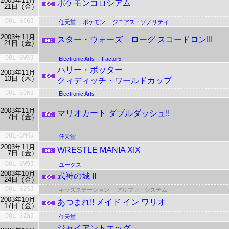
2003年11月
ポケモンコロシアム
21日（金）
DOL-GC6J
任天堂
ポケモン
ジニアス・ソノリティ
2003年11月
スター・ウォーズ ローグ スコードロンIII
21日（金）
DOL-GWXJ
Electronic Arts
Factor5
ハリー・ポッター
2003年11月
13日（木）
クィディッチ・ワールドカップ
DOL-GQWJ
Electronic Arts
2003年11月
マリオカート ダブルダッシュ!!
7日（金）
DOL-GM4J
任天堂
2003年11月
WRESTLE MANIA XIX
7日（金）
DOL-GW9J
ユークス
2003年10月
式神の城 II
24日（金）
DOL-G2SJ
キッズステーション
アルファ・システム
2003年10月
あつまれ!! メイド イン ワリオ
17日（金）
DOL-GZWJ
任天堂
ジャイアントエッグ