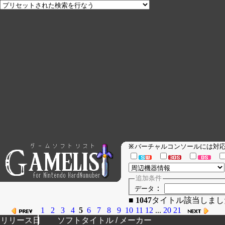
バーチャルコンソールには
※
追加条件
：
データ
■
1047
タイトル該当
1
2
3
4
5
6
7
8
9
10
11
12
...
20
21
リリース日
ソフトタイトル / メーカー