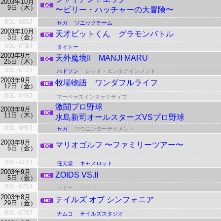
2003年10月
9日（木）
〜ビリー・ハッチャーの大冒険〜
DOL-GEGJ
セガ
ソニックチーム
2003年10月
天才ビットくん グラモンバトル
3日（金）
DOL-GTBJ
タイトー
2003年9月
天外魔境II MANJI MARU
25日（木）
DOL-GT2J
ハドソン
レッド・エンタテインメント
2003年9月
牧場物語 ワンダフルライフ
12日（金）
DOL-GYWJ
マーベラスインタラクティブ
激闘プロ野球
2003年9月
11日（木）
水島新司オールスターズVSプロ野球
DOL-GMYJ
セガ
ワウエンターテイメント
2003年9月
マリオゴルフ 〜ファミリーツアー〜
5日（金）
DOL-GFTJ
任天堂
キャメロット
2003年9月
ZOIDS VS.II
5日（金）
DOL-GZSJ
トミー
翔泳社
2003年8月
テイルズ オブ シンフォニア
29日（金）
DOL-GTOJ
ナムコ
テイルズスタジオ