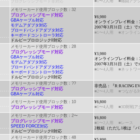
プログレッシブモード非対応
■1〜2人用
■格闘アク
メモリーカード使用ブロック数：32
プログレッシブモード対応
¥6,980
GBAケーブル対応
オンラインプレイ料金：30日
モデムアダプタ対応
2007年3月31日（土
ブロードバンドアダプタ対応
■1〜4人用
■オンライ
キーボードコントローラ対応
ドルビープロロジックII対応
メモリーカード使用ブロック数：28
プログレッシブモード対応
¥3,980
GBAケーブル対応
オンラインプレイ料金：30日
モデムアダプタ対応
2007年3月31日（土
ブロードバンドアダプタ対応
■1〜4人用
■ネットワー
キーボードコントローラ対応
ドルビープロロジックII対応
メモリーカード使用ブロック数：??
非売品：『R:RACING E
プログレッシブモード対応
■2〜4人用
■つながる
GBAケーブル対応
メモリーカード使用ブロック数：10
¥6,800
プログレッシブモード対応
■1〜4人用
■3D対戦ア
メモリーカード使用ブロック数：2〜
¥6,800
プログレッシブモード対応
■1〜2人用
■レース
SPEED FORCE対応
2枚組（ただし1枚は「パ
ドルビープロロジックII対応
メモリーカード使用ブロック数：48
¥5,800