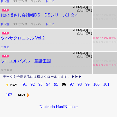
任天堂
エビデンス・ジャパン
トーセ
2006年4月
20日（木）
旅の指さし会話帳DS DSシリーズ1 タイ
ＤＳワイヤレスプレ
ＤＳダウンロードプ
任天堂
エビデンス・ジャパン
トーセ
2006年4月
20日（木）
ツバサクロニクル Vol.2
ＤＳワイヤレスプレ
ＤＳダウンロードプ
アリカ
2006年4月
20日（木）
ソロエルパズル 童話王国
ＤＳワイヤレスプレ
ＤＳダウンロードプ
サクセス
91
92
93
94
95
96
97
98
99
100
101
102
－
Nintendo HardNumber
－