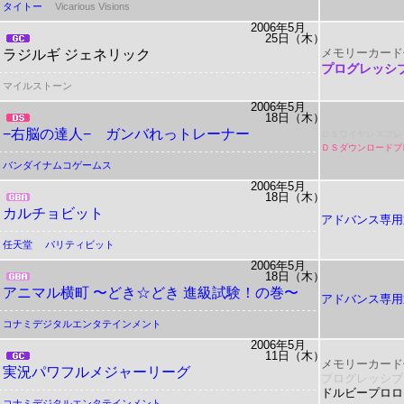
タイトー
Vicarious Visions
2006年5月
25日（木）
メモリーカード
ラジルギ ジェネリック
プログレッシ
マイルストーン
2006年5月
18日（木）
−右脳の達人− ガンバれっトレーナー
ＤＳワイヤレスプレ
ＤＳダウンロードプ
バンダイナムコゲームス
2006年5月
18日（木）
カルチョビット
アドバンス専用
任天堂
パリティビット
2006年5月
18日（木）
アニマル横町 〜どき☆どき 進級試験！の巻〜
アドバンス専用
コナミデジタルエンタテインメント
2006年5月
11日（木）
メモリーカード
実況パワフルメジャーリーグ
プログレッシブ
ドルビープロロ
コナミデジタルエンタテインメント