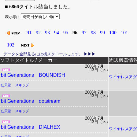
■
6866
タイトル該当しました。
表示順：
91
92
93
94
95
96
97
98
99
100
101
102
リリース日
ソフトタイトル / メーカー
周辺機器情
2006年7月
13日（木）
bit Generations BOUNDISH
ワイヤレスアダ
任天堂
スキップ
2006年7月
13日（木）
bit Generations dotstream
任天堂
スキップ
2006年7月
13日（木）
bit Generations DIALHEX
ワイヤレスアダ