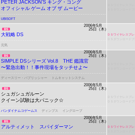
PETER JACKSON'S
キング・コング
ＤＳワイヤレスプレ
オフィシャル ゲーム オブ ザ ムービー
ＤＳダウンロードプ
UBISOFT
2006年5月
25日（木）
大戦略 DS
ＤＳワイヤレスプレ
ＤＳダウンロードプ
元気
2006年5月
25日（木）
SIMPLE DSシリーズ Vol.8
THE 鑑識官
ＤＳワイヤレスプレ
〜緊急出動！！事件現場をタッチせよ〜
ＤＳダウンロードプ
ディースリー・パブリッシャー
トムキャットシステム
2006年5月
25日（木）
シュガシュガルーン
ＤＳワイヤレスプレ
クイーン試験は大パニック☆
ＤＳダウンロードプ
バンダイナムコゲームス
ディンプス
イングローブ
2006年5月
25日（木）
アルティメット スパイダーマン
ＤＳワイヤレスプレ
ＤＳダウンロードプ