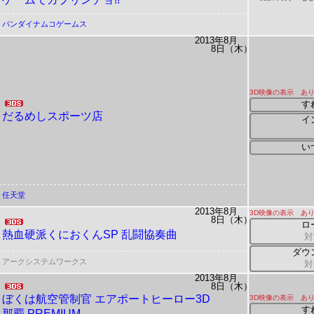
バンダイナムコゲームス
2013年8月
8日（木）
3D映像の表示 あ
す
だるめしスポーツ店
イ
い
任天堂
2013年8月
3D映像の表示 あ
8日（木）
ロ
熱血硬派くにおくんSP 乱闘協奏曲
対
ダウ
アークシステムワークス
対
2013年8月
8日（木）
ぼくは航空管制官
エアポートヒーロー3D
3D映像の表示 あ
す
那覇 PREMIUM