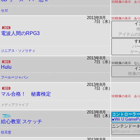
3D映像の表示 あ
セガ
2013年8月
3D映像の表示 あ
7日（水）
イ
電波人間のRPG3
アイテムの
す
パ
ジニアス・ソノリティ
ゲー
2013年8月
7日（水）
3D映像の表示 な
Hulu
イ
映像
フールージャパン
2013年8月
7日（水）
マル合格！ 秘書検定
3D映像の表示 あ
メディアファイブ
2013年8月
コントローラー
8日（木）
●Wii U Gam
絵心教室 スケッチ
ニンテンドー
●Miiverseへ
任天堂
2013年8月