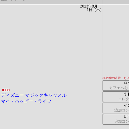
2013年8月
1日（木）
3D映像の表示 あ
ロ
カフェへお
す
ディズニー
マジックキャッスル
コレ
マイ・ハッピー・ライフ
イ
追加コ
い
追加コ