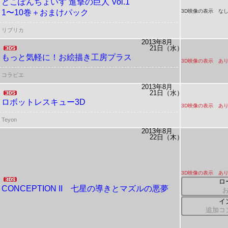
どこぽんちょいす
進撃の巨人 Vol.1
1〜10巻＋おまけパック
3D映像の表示 な
リブリカ
2013年8月
21日（水）
もっと気軽に！お絵描き工房プラス
3D映像の表示 あ
コラビエ
2013年8月
21日（水）
ロボットレスキュー3D
3D映像の表示 あ
Teyon
2013年8月
22日（木）
3D映像の表示 あ
ロ
CONCEPTION II
七星の導きとマズルの悪夢
イ
追加コ