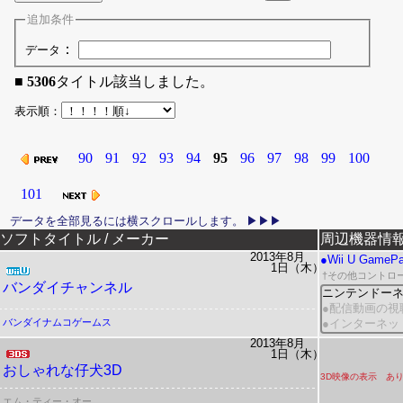
追加条件
：
データ
■
5306
タイトル該当しました。
表示順：
90
91
92
93
94
95
96
97
98
99
100
101
リリース日
ソフトタイトル / メーカー
周辺機器情
2013年8月
●Wii U GameP
1日（木）
†
その他コントロ
バンダイチャンネル
ニンテンドー
●配信動画の視
バンダイナムコゲームス
●インターネッ
2013年8月
1日（木）
おしゃれな仔犬3D
3D映像の表示 あ
エム・ティー・オー