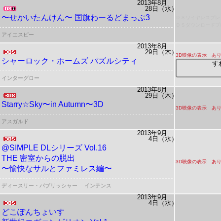
2013年8月
28日（水）
〜せかいたんけん〜 国旗わーるどまっぷ3
ＤＳワイヤレスプレ
ＤＳダウンロードプ
アイエスピー
2013年8月
29日（木）
3D映像の表示 あ
シャーロック・ホームズ パズルシティ
す
インターグロー
2013年8月
29日（木）
Starry☆Sky〜in Autumn〜3D
3D映像の表示 あ
アスガルド
2013年9月
4日（水）
@SIMPLE DLシリーズ Vol.16
THE 密室からの脱出
3D映像の表示 あ
〜愉快なサルとファミレス編〜
ディースリー・パブリッシャー
インテンス
2013年9月
4日（水）
どこぽんちょいす