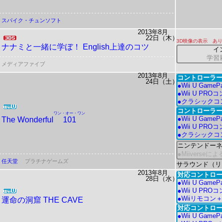
スパイク・チュンソフト
2013年8月
22日（木）
3D映像の表示 あ
ナナミと一緒に学ぼ！
English上達のコツ
イ
学習
メディアファイブ
2013年8月
コントローラー
24日（土）
●Wii U GameP
●Wii U PR
●クラシックコ
コントローラー
ワン・オー・ワン
●Wii U Ga
The Wonderful
101
●Wii U PR
●クラシックコ
ニンテンドー
●Miiverse
任天堂
プラチナゲームズ
サラウンド（リニ
2013年8月
対応コントロー
28日（水）
●Wii U GameP
●Wii U PR
●Wiiリモコン
運命の洞窟 THE CAVE
対応コントロー
●Wii U Gam