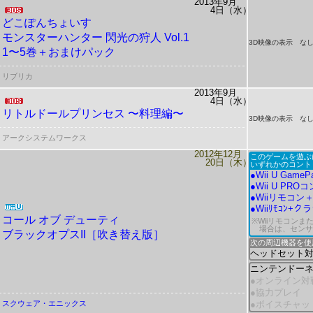
2013年9月
4日（水）
どこぽんちょいす
モンスターハンター 閃光の狩人 Vol.1
3D映像の表示 な
1〜5巻＋おまけパック
リブリカ
2013年9月
4日（水）
リトルドールプリンセス 〜料理編〜
3D映像の表示 な
アークシステムワークス
2012年12月
このゲームを遊ぶ
20日（木）
いずれかのコント
●Wii U GameP
●Wii U PR
●Wiiリモコン
●Wiiﾘﾓｺﾝ
コール オブ デューティ
※Wiiリモコンま
場合は、
セン
ブラックオプスII［吹き替え版］
次の周辺機器を使
ヘッドセット
ニンテンドー
●オンライン対
●協力プレイ
スクウェア・エニックス
●ボイスチャッ