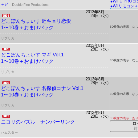
●Wii U P
セガ
Double Fine Productions
●Wiiリモコ
2013年8月
28日（水）
どこぽんちょいす
近キョリ恋愛
1〜10巻＋おまけパック
3D映像の表示 な
リブリカ
2013年8月
28日（水）
どこぽんちょいす
マギ Vol.1
1〜10巻＋おまけパック
3D映像の表示 な
リブリカ
2013年8月
28日（水）
どこぽんちょいす
名探偵コナン Vol.1
1〜10巻＋おまけパック
3D映像の表示 な
リブリカ
2013年8月
28日（水）
3D映像の表示 あ
ニコリのパズル ナンバーリンク
ロ
対
ハムスター