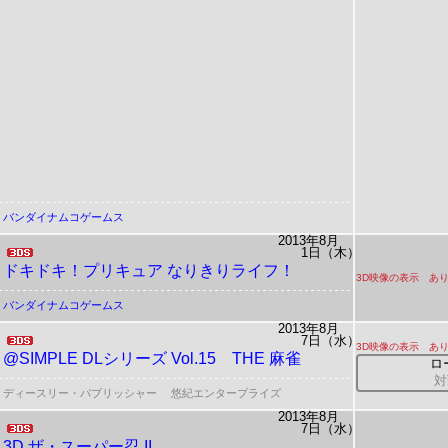
バンダイナムコゲームス
2013年8月
1日（木）
ドキドキ！プリキュア なりきりライフ！
3D映像の表示 あ
バンダイナムコゲームス
2013年8月
7日（水）
3D映像の表示 あ
@SIMPLE DLシリーズ Vol.15
THE 麻雀
ロ
対
ディースリー・パブリッシャー
悠紀エンタープライズ
2013年8月
7日（水）
3D ザ・スーパー忍 II