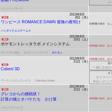
ゲ
ソニックパワード
2013年8月
8日（木）
ワンピース ROMANCE DAWN 冒険の夜明け
3D映像の表示 な
バンダイナムコゲームス
2013年8月
10日（土）
ポケモントレッタラボ
メインシステム
3D映像の表示 あ
マーベラスAQL
タカラトミーアーツ
ポケモン
2013年8月
3D映像の表示 あ
21日（水）
ロ
一緒にお絵か
Colors! 3D
イ
ギャラリ
アークシステムワークス
Collecting Smiles
作品へのコ
2013年8月
21日（水）
グレコからの挑戦状！
計算の城とオバケたち かけ算
3D映像の表示 あ
メディアファイブ