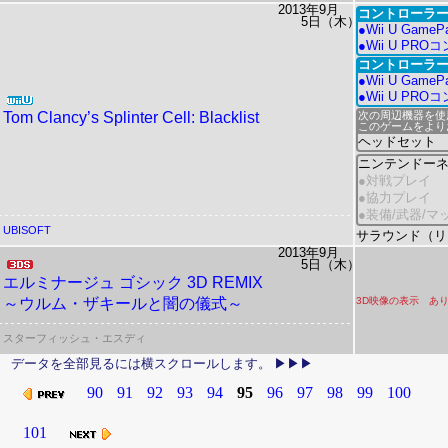
2013年9月
コントローラー
5日（木）
●Wii U GameP
●Wii U PR
コントローラー
●Wii U Game
●Wii U PR
Tom Clancy’s Splinter Cell: Blacklist
次の周辺機器を使
このゲームをより
ヘッドセット
ニンテンドー
●対戦プレイ
●協力プレイ
●装備/武器/
UBISOFT
サラウンド（リニ
2013年9月
5日（木）
エルミナージュ ゴシック 3D REMIX
～ウルム・ザキールと闇の儀式～
3D映像の表示 あ
スターフィッシュ・エスディ
90
91
92
93
94
95
96
97
98
99
100
101