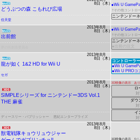
8日（木）
●Wii U GameP
どうぶつの森 こもれび広場
†
その他コントロ
ニンテンドー
任天堂
2013年8月
●Wii U GameP
8日（木）
†
その他コントロ
出前館
ニンテンドー
●出前の注文
夢の街創造委員会
2013年8月
8日（木）
コントローラー
龍が如く 1&2 HD for Wii U
●Wii U GameP
●Wii U PR
セガ
2013年8月
3D映像の表示 あ
8日（木）
ロ
対
SIMPLEシリーズ for ニンテンドー3DS Vol.1
ダウ
THE 麻雀
対
イ
ディースリー・パブリッシャー
悠紀エンタープライズ
対
2013年8月
8日（木）
獣電戦隊キョウリュウジャー
ゲームでガブリンチョ!!
3D映像の表示 な