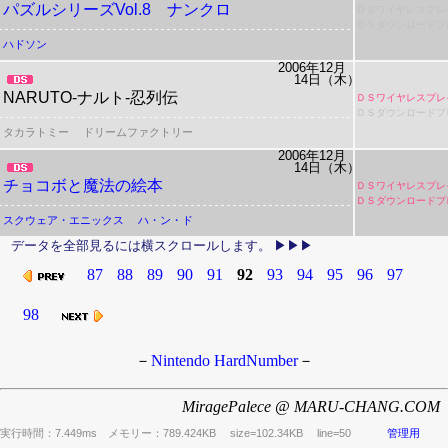
パズルシリーズVol.8 ナンクロ
ＤＳワイヤレスプレ
ＤＳダウンロードプ
ハドソン
2006年12月
14日（木）
NARUTO-ナルト-忍列伝
ＤＳワイヤレスプレ
ＤＳダウンロードプ
タカラトミー
ドリームファクトリー
2006年12月
14日（木）
チョコボと魔法の絵本
ＤＳワイヤレスプレ
ＤＳダウンロードプ
スクウェア・エニックス
ハ・ン・ド
87
88
89
90
91
92
93
94
95
96
97
98
－
Nintendo HardNumber
－
MiragePalece @ MARU-CHANG.COM
実行時間：7.449ms メモリー：789.424KB
size=102.34KB line=50
管理用