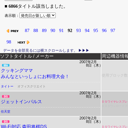
■
6866
タイトル該当しました。
表示順：
87
88
89
90
91
92
93
94
95
96
97
98
リリース日
ソフトタイトル / メーカー
周辺機器情
2007年2月
8日（木）
クッキングママ
使用ブロック数
みんなといっしょにお料理大会！
タイトー
オフィスクリエイト
2007年2月
8日（木）
ジェットインパルス
ＤＳワイヤレスプレ
ＤＳダウンロードプ
任天堂
2007年2月
8日（木）
Wi-Fi対応 森田将棋DS
ＤＳワイヤレスプレ