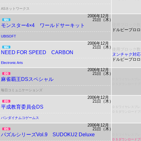
ASネットワークス
2006年12月
21日（木）
使用ブロック数
モンスター4×4 ワールドサーキット
ドルビープロロ
UBISOFT
2006年12月
21日（木）
使用ブロック数
NEED FOR SPEED CARBON
ヌンチャク対応
ドルビープロロ
Electronic Arts
2006年12月
21日（木）
麻雀覇王DSスペシャル
ＤＳワイヤレスプレ
ＤＳダウンロードプ
毎日コミュニケーションズ
2006年12月
21日（木）
平成教育委員会DS
ＤＳワイヤレスプレ
ＤＳダウンロードプ
バンダイナムコゲームス
2006年12月
21日（木）
パズルシリーズVol.9 SUDOKU2
Deluxe
ＤＳワイヤレスプレ
ＤＳダウンロードプ