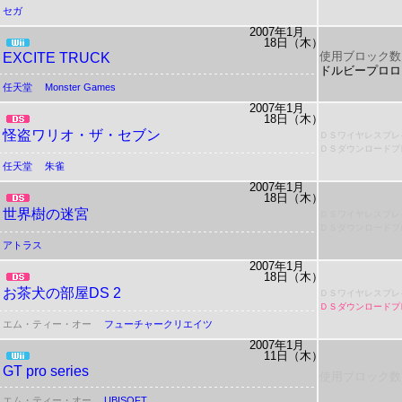
セガ
2007年1月
18日（木）
使用ブロック数
EXCITE TRUCK
ドルビープロロ
任天堂
Monster Games
2007年1月
18日（木）
怪盗ワリオ・ザ・セブン
ＤＳワイヤレスプレ
ＤＳダウンロードプ
任天堂
朱雀
2007年1月
18日（木）
世界樹の迷宮
ＤＳワイヤレスプレ
ＤＳダウンロードプ
アトラス
2007年1月
18日（木）
お茶犬の部屋DS 2
ＤＳワイヤレスプレ
ＤＳダウンロードプ
エム・ティー・オー
フューチャークリエイツ
2007年1月
11日（木）
GT pro series
使用ブロック数
エム・ティー・オー
UBISOFT