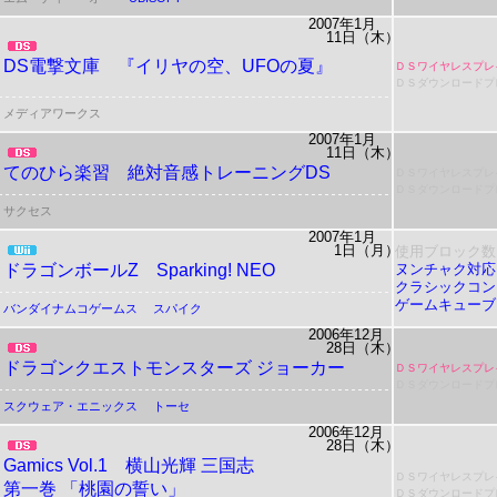
2007年1月
11日（木）
DS電撃文庫 『イリヤの空、UFOの夏』
ＤＳワイヤレスプレ
ＤＳダウンロードプ
メディアワークス
2007年1月
11日（木）
てのひら楽習 絶対音感トレーニングDS
ＤＳワイヤレスプレ
ＤＳダウンロードプ
サクセス
2007年1月
1日（月）
使用ブロック数
ドラゴンボールZ Sparking! NEO
ヌンチャク対応
クラシックコン
ゲームキューブ
バンダイナムコゲームス
スパイク
2006年12月
28日（木）
ドラゴンクエストモンスターズ ジョーカー
ＤＳワイヤレスプレ
ＤＳダウンロードプ
スクウェア・エニックス
トーセ
2006年12月
28日（木）
Gamics Vol.1
横山光輝 三国志
ＤＳワイヤレスプレ
第一巻 「桃園の誓い」
ＤＳダウンロードプ