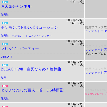
19日（火）
お天気チャンネル
任天堂
2006年12月
14日（木）
ポケモンバトルレボリューション
使用ブロック数
ニンテンドーD
任天堂
ポケモン
ジニアス・ソノリティ
2006年12月
14日（木）
使用ブロック数
ラビッツ・パーティー
ヌンチャク対応
ドルビープロロ
UBISOFT
2006年12月
14日（木）
BLEACH Wii 白刃ひらめく輪舞曲
使用ブロック数
ヌンチャク対応
セガ
2006年12月
14日（木）
タッチで楽しむ百人一首 DS時雨殿
ＤＳワイヤレスプレ
ＤＳダウンロードプ
任天堂
2006年12月
14日（木）