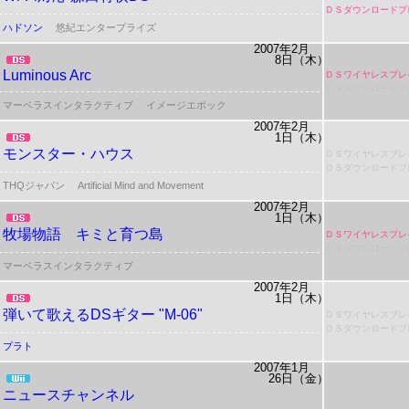
ＤＳダウンロードプ
ハドソン
悠紀エンタープライズ
2007年2月
8日（木）
Luminous Arc
ＤＳワイヤレスプレ
ＤＳダウンロードプ
マーベラスインタラクティブ
イメージエポック
2007年2月
1日（木）
モンスター・ハウス
ＤＳワイヤレスプレ
ＤＳダウンロードプ
THQジャパン
Artificial Mind and Movement
2007年2月
1日（木）
牧場物語 キミと育つ島
ＤＳワイヤレスプレ
ＤＳダウンロードプ
マーベラスインタラクティブ
2007年2月
1日（木）
弾いて歌えるDSギター "M-06"
ＤＳワイヤレスプレ
ＤＳダウンロードプ
プラト
2007年1月
26日（金）
ニュースチャンネル