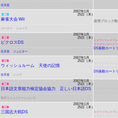
任天堂
2007年1月
25日（木）
麻雀大会 Wii
使用ブロック数
コーエー
シェード
2007年1月
25日（木）
ＤＳワイヤレスプレ
ピクロスDS
ＤＳダウンロードプ
DS振動カート
任天堂
ジュピター
2007年1月
25日（木）
ＤＳワイヤレスプレ
ウィッシュルーム 天使の記憶
ＤＳダウンロードプ
DS振動カート
任天堂
シング
2007年1月
25日（木）
日本語文章能力検定協会協力 正しい日本語DS
ＤＳワイヤレスプレ
ＤＳダウンロードプ
毎日コミュニケーションズ
2007年1月
25日（木）
三国志大戦DS
ＤＳワイヤレスプレ
ＤＳダウンロードプ