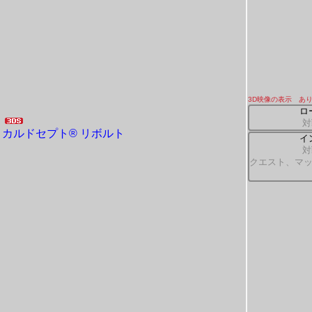
3D映像の表示 あ
ロ
対
カルドセプト® リボルト
イ
対
クエスト、マ