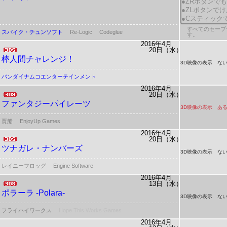
●ZRボタンで
●ZLボタンで
●Cスティック
すべてのセーブデ
スパイク・チュンソフト
Re-Logic
Codeglue
す。
2016年4月
20日（水）
棒人間チャレンジ！
3D映像の表示 ない
バンダイナムコエンターテインメント
2016年4月
20日（水）
ファンタジーパイレーツ
3D映像の表示 ある
賈船
EnjoyUp Games
2016年4月
20日（水）
ツナガレ・ナンバーズ
3D映像の表示 ない
レイニーフロッグ
Engine Software
2016年4月
13日（水）
ポラーラ -Polara-
3D映像の表示 ない
フライハイワークス
Hope This Works Games
2016年4月