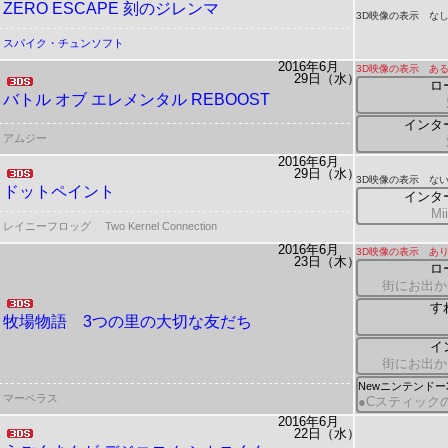
ZERO ESCAPE 刻のジレンマ
3D映像の表示 な
スパイク・チュンソフト
2016年6月
3D映像の表示 ある
29日（水）
ロ
バトル オブ エレメンタル REBOOST
インタ
アムジー
2016年6月
29日（水）
3D映像の表示 ない
ドットペイント
インタ
M
レイニーフロッグ
Two Kernel Connection
2016年6月
3D映像の表示 あ
23日（木）
ロ
街にお出か
す
牧場物語 3つの里の大切な友だち
イ
街にお出か
Newニンテンド
マーベラス
●Cスティック
2016年6月
22日（水）