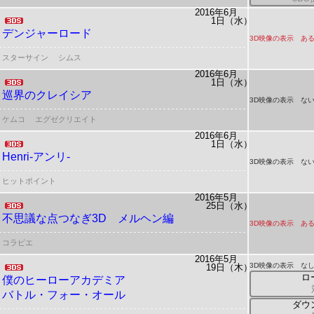
2016年6月
1日（水）
デンジャーロード
3D映像の表示 ある
スターサイン
シムス
2016年6月
1日（水）
巡界のクレイシア
3D映像の表示 ない
ケムコ
エグゼクリエイト
2016年6月
1日（水）
Henri-アンリ-
3D映像の表示 ない
ヒットポイント
2016年5月
25日（水）
不思議な点つなぎ3D メルヘン編
3D映像の表示 ある
コラビエ
2016年5月
3D映像の表示 な
19日（木）
ロ
僕のヒーローアカデミア
バトル・フォー・オール
ダウ