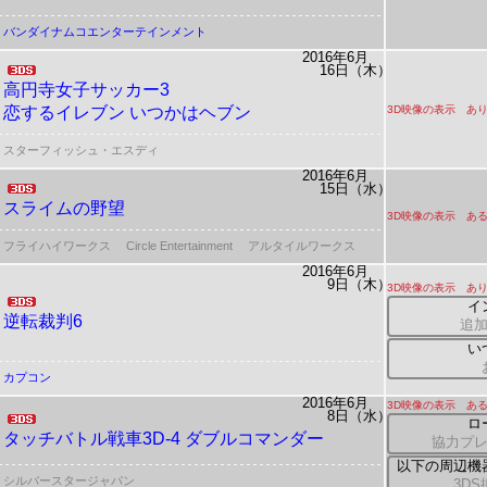
バンダイナムコエンターテインメント
2016年6月
16日（木）
高円寺女子サッカー3
恋するイレブン いつかはヘブン
3D映像の表示 あ
スターフィッシュ・エスディ
2016年6月
15日（水）
スライムの野望
3D映像の表示 ある
フライハイワークス
Circle Entertainment
アルタイルワークス
2016年6月
9日（木）
3D映像の表示 あ
イ
逆転裁判6
追
い
カプコン
2016年6月
3D映像の表示 ある
8日（水）
ロ
タッチバトル戦車3D-4 ダブルコマンダー
協力プレ
以下の周辺機
シルバースタージャパン
3D