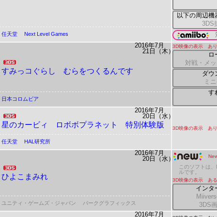
以下の周辺機
3D
任天堂
Next Level Games
2016年7月
3D映像の表示 あ
21日（木）
ロ
対戦・メッ
すみっコぐらし むらをつくるんです
ダウ
ミニ
す
日本コロムビア
2016年7月
20日（水）
星のカービィ ロボボプラネット 特別体験版
3D映像の表示 あ
任天堂
HAL研究所
2016年7月
New
20日（水）
このソフトは、N
ルです。
ひよこまみれ
3D映像の表示 ある
インタ
Miiv
ユニティ・ゲームズ・ジャパン
パークグラフィックス
3DS
2016年7月