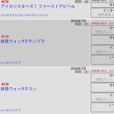
3D映像の表示 ない
20日（水）
す
アイカツスターズ！ ファーストアピール
インタ
無料追加
バンダイナムコエンターテインメント
2016年7月
3D映像の表示 あ
16日（土）
ロ
対戦プレイ、
す
妖怪ウォッチ3 テンプラ
イ
対戦プレイ、
い
レベルファイブ
2016年7月
3D映像の表示 あ
16日（土）
ロ
対戦プレイ、
す
妖怪ウォッチ3 スシ
イ
対戦プレイ、
い
レベルファイブ