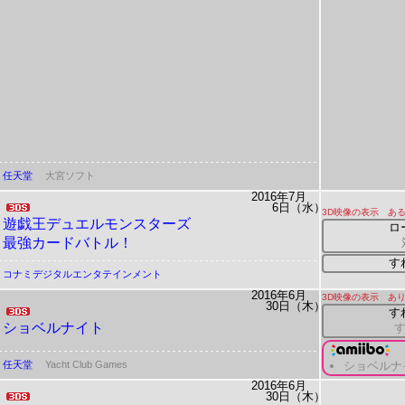
任天堂
大宮ソフト
2016年7月
6日（水）
3D映像の表示 ある
遊戯王デュエルモンスターズ
ロ
最強カードバトル！
す
コナミデジタルエンタテインメント
2016年6月
3D映像の表示 あ
30日（木）
す
ショベルナイト
任天堂
Yacht Club Games
ショベルナ
2016年6月
30日（木）