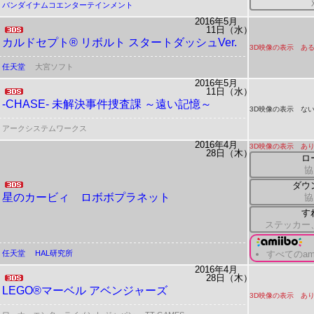
バンダイナムコエンターテインメント
2016年5月
11日（水）
カルドセプト® リボルト
スタートダッシュVer.
3D映像の表示 ある
任天堂
大宮ソフト
2016年5月
11日（水）
-CHASE- 未解決事件捜査課 ～遠い記憶～
3D映像の表示 ない
アークシステムワークス
2016年4月
3D映像の表示 あ
28日（木）
ロ
協
ダウ
星のカービィ ロボボプラネット
協
す
ステッカー
任天堂
HAL研究所
すべてのami
2016年4月
28日（木）
LEGO®マーベル アベンジャーズ
3D映像の表示 あ