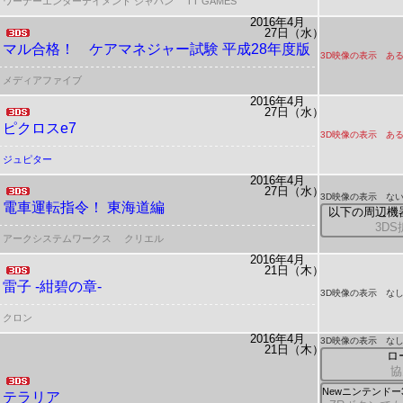
ワーナーエンターテイメント ジャパン
TT GAMES
2016年4月
27日（水）
マル合格！
ケアマネジャー試験 平成28年度版
3D映像の表示 ある
メディアファイブ
2016年4月
27日（水）
ピクロスe7
3D映像の表示 ある
ジュピター
2016年4月
27日（水）
3D映像の表示 ない
電車運転指令！ 東海道編
以下の周辺機
3D
アークシステムワークス
クリエル
2016年4月
21日（木）
雷子 -紺碧の章-
3D映像の表示 な
クロン
2016年4月
3D映像の表示 な
21日（木）
ロ
協
Newニンテンド
テラリア