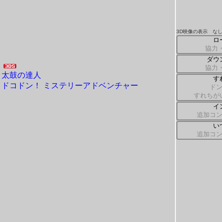
3D映像の表示 な
ロ
協力
ダウ
協力
太鼓の達人
す
ドコドン！ ミステリーアドベンチャー
ド
すれちが
イ
追加コ
い
追加コ