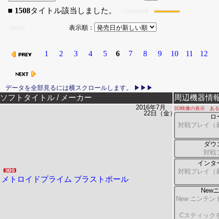
■
1508
タイトル該当しました。
（1508/1508
表示順：
100%）
1
2
3
4
5
6
7
8
9
10
11
12
リリース日
ソフトタイトル / メーカー
周辺機器情
2016年7月
3D映像の表示 ある
22日（金）
ロ
対戦プレイ（最
ダウ
対戦
インタ
対戦プレイ（最
メトロイドプライム ブラストボール
New
New ニンテン
Cスティック