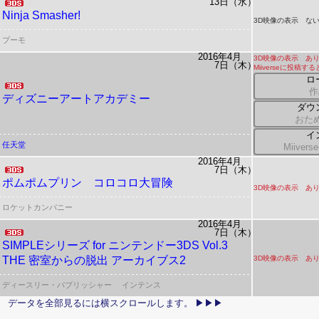
13日（水）
Ninja Smasher!
3D映像の表示 ない
プーモ
2016年4月
3D映像の表示 あ
7日（木）
Miiverseに投稿
ロ
作
ディズニーアートアカデミー
ダウ
おた
イ
任天堂
Miive
2016年4月
7日（木）
ポムポムプリン コロコロ大冒険
3D映像の表示 あ
ロケットカンパニー
2016年4月
7日（木）
SIMPLEシリーズ for ニンテンドー3DS Vol.3
THE 密室からの脱出 アーカイブス2
3D映像の表示 あ
ディースリー・パブリッシャー
インテンス