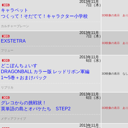
2013年11月
7日（木）
キャラペット
つくって！そだてて！キャラクター小学校
3D映像の表示 あ
カルチャーブレーン
2013年11月
7日（木）
EXSTETRA
3D映像の表示 あ
フリュー
2013年11月
6日（水）
どこぽんちょいす
DRAGONBALL カラー版 レッドリボン軍編
3D映像の表示 な
1〜5巻＋おまけパック
リブリカ
2013年11月
6日（水）
グレコからの挑戦状！
英単語の島とオバケたち STEP2
3D映像の表示 あ
メディアファイブ
2013年11月