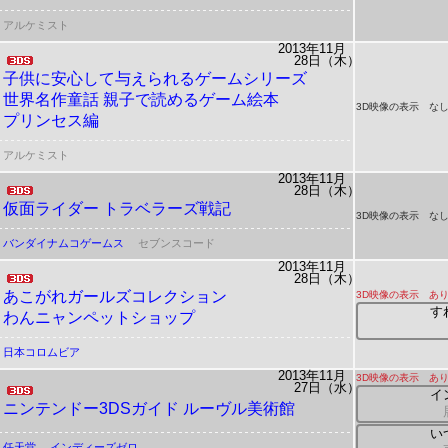
アルケミスト
2013年11月
28日（木）
子供に安心して与えられるゲームシリーズ
世界名作童話
親子で読めるゲーム絵本
3D映像の表示 な
プリンセス編
アルケミスト
2013年11月
28日（木）
仮面ライダー トラベラーズ戦記
3D映像の表示 な
バンダイナムコゲームス
セブンスコード
2013年11月
28日（木）
あこがれガールズコレクション
3D映像の表示 あ
す
わんニャンペットショップ
日本コロムビア
2013年11月
3D映像の表示 あ
27日（水）
イ
ニンテンドー3DSガイド ルーヴル美術館
い
任天堂
インディーズゼロ