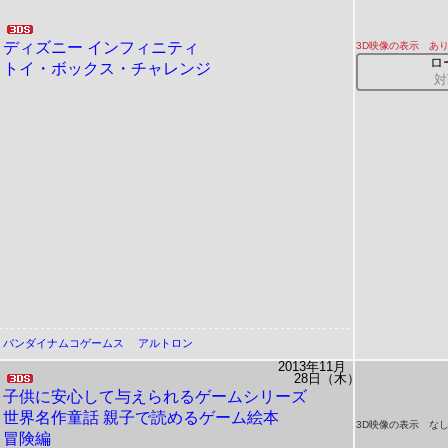
ディズニー
インフィニティ
3D映像の表示 あ
ロ
トイ・ボックス・チャレンジ
対
バンダイナムコゲームス
アルトロン
2013年11月
28日（木）
子供に安心して与えられるゲームシリーズ
世界名作童話
親子で読めるゲーム絵本
3D映像の表示 な
冒険編