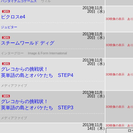
バンダイナムコゲームス
ウィル
2013年11月
20日（水）
ピクロスe4
3D映像の表示 あ
ジュピター
2013年11月
20日（水）
スチームワールド ディグ
3D映像の表示 あ
インターグロー
Image & Form International
2013年11月
20日（水）
グレコからの挑戦状！
英単語の島とオバケたち STEP4
3D映像の表示 あ
メディアファイブ
2013年11月
20日（水）
グレコからの挑戦状！
英単語の島とオバケたち STEP3
3D映像の表示 あ
メディアファイブ
2013年11月
3D映像の表示 あ
14日（木）
ロ