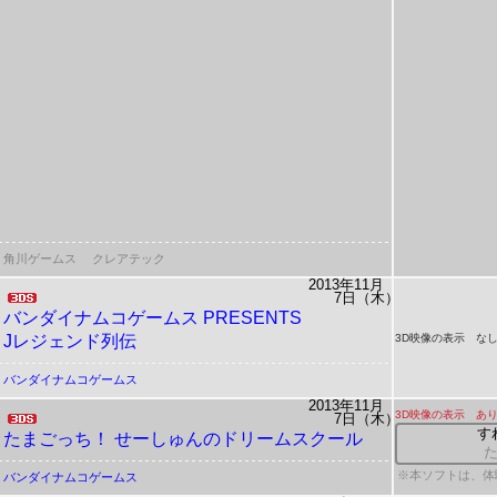
角川ゲームス
クレアテック
2013年11月
7日（木）
バンダイナムコゲームス
PRESENTS
Jレジェンド列伝
3D映像の表示 な
バンダイナムコゲームス
2013年11月
3D映像の表示 あ
7日（木）
す
たまごっち！ せーしゅんのドリームスクール
※本ソフトは、体
バンダイナムコゲームス