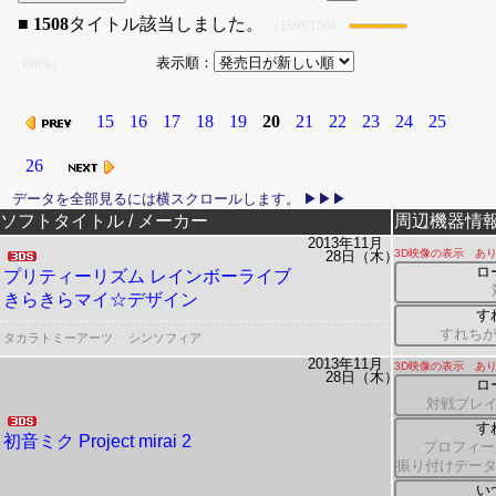
■
1508
タイトル該当しました。
（1508/1508
表示順：
100%）
15
16
17
18
19
20
21
22
23
24
25
26
リリース日
ソフトタイトル / メーカー
周辺機器情
2013年11月
3D映像の表示 あ
28日（木）
ロ
プリティーリズム
レインボーライブ
きらきらマイ☆デザイン
す
すれち
タカラトミーアーツ
シンソフィア
2013年11月
3D映像の表示 あ
28日（木）
ロ
対戦プレイ
す
初音ミク Project mirai 2
プロフィー
振り付けデー
い