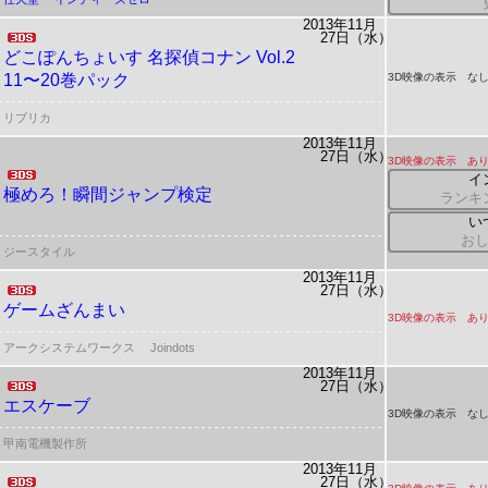
2013年11月
27日（水）
どこぽんちょいす
名探偵コナン Vol.2
11〜20巻パック
3D映像の表示 な
リブリカ
2013年11月
27日（水）
3D映像の表示 あ
イ
極めろ！瞬間ジャンプ検定
ランキ
い
お
ジースタイル
2013年11月
27日（水）
ゲームざんまい
3D映像の表示 あ
アークシステムワークス
Joindots
2013年11月
27日（水）
エスケーブ
3D映像の表示 な
甲南電機製作所
2013年11月
27日（水）