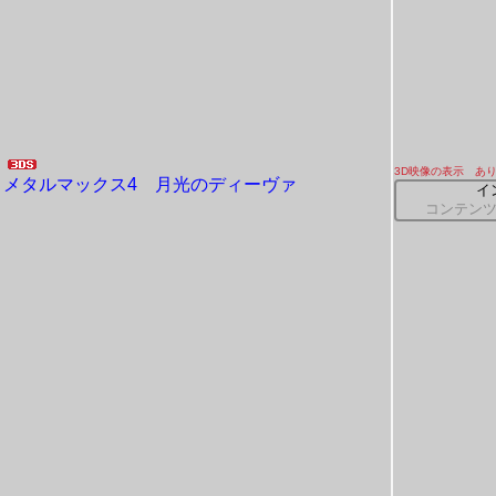
3D映像の表示 あ
メタルマックス4 月光のディーヴァ
イ
コンテン