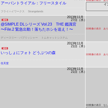
3D映像の表示 あ
アーバントライアル：フリースタイル
イ
フライハイワークス
Strangelands
2013年11月
27日（水）
@SIMPLE DLシリーズ Vol.23
THE 鑑識官
〜File.2 緊急出動！落ちたホシを追え！〜
3D映像の表示 あ
ディースリー・パブリッシャー
トムキャットシステム
2013年11月
21日（木）
いっしょにフォト どうぶつの森
3D映像の表示 あ
任天堂
2013年11月
21日（木）
3D映像の表示 な