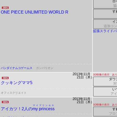
ロ
協
す
ONE PIECE
UNLIMITED WORLD R
イ
追加コ
拡張スライドパ
バンダイナムコゲームス
ガンバリオン
2013年11月
3D映像の表示 あ
21日（木）
ダウ
クッキングママ5
対
い
オフィスクリエイト
ア
2013年11月
21日（木）
3D映像の表示 あ
マイプリンセス
アイカツ！2人の
my princess
す
プロ