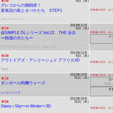
6日（水）
グレコからの挑戦状！
英単語の島とオバケたち STEP1
3D映像の表示 あ
メディアファイブ
2013年11月
6日（水）
@SIMPLE DLシリーズ Vol.22
THE 歩兵
3D映像の表示 あ
イ
〜戦場の犬たち〜
ディースリー・パブリッシャー
タムソフト
2013年11月
6日（水）
アウトドアズ・アンリーシュド アフリカ3D
3D映像の表示 あ
Teyon
2013年10月
3D映像の表示 あ
31日（木）
ロ
ダンボール戦機ウォーズ
対戦
す
レベルファイブ
2013年10月
31日（木）
Starry☆Sky〜in Winter〜3D
3D映像の表示 あ