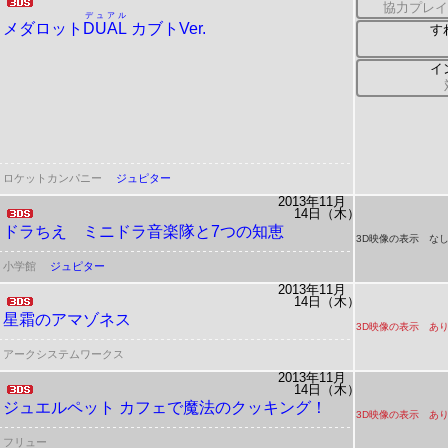
協力プレイ
デュアル
メダロット
DUAL
カブトVer.
す
イ
ロケットカンパニー
ジュピター
2013年11月
14日（木）
ドラちえ ミニドラ音楽隊と7つの知恵
3D映像の表示 な
小学館
ジュピター
2013年11月
14日（木）
星霜のアマゾネス
3D映像の表示 あ
アークシステムワークス
2013年11月
14日（木）
ジュエルペット
カフェで魔法のクッキング！
3D映像の表示 あ
フリュー