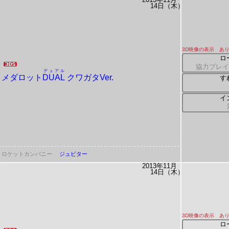
14日（木）
3D映像の表示 あ
ロ
協力プレイ
デュアル
メダロット
DUAL
クワガタVer.
す
イ
ロケットカンパニー
ジュピター
2013年11月
14日（木）
3D映像の表示 あ
ロ