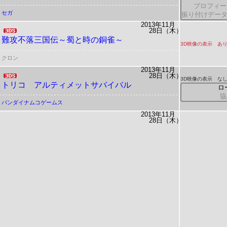
プロフィー
セガ
振り付けデー
2013年11月
28日（木）
難攻不落三国伝～蜀と時の銅雀～
3D映像の表示 あ
クロン
2013年11月
28日（木）
3D映像の表示 な
トリコ アルティメットサバイバル
ロ
協
バンダイナムコゲームス
2013年11月
28日（木）