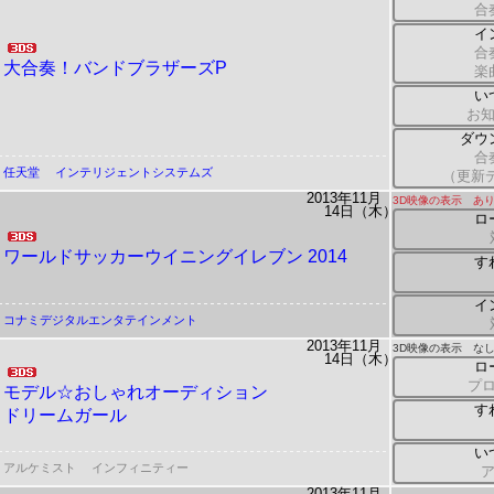
合
イ
合
大合奏！バンドブラザーズP
楽
い
お
ダウ
合
任天堂
インテリジェントシステムズ
（更新デ
2013年11月
3D映像の表示 あ
14日（木）
ロ
ワールドサッカーウイニングイレブン
2014
す
イ
コナミデジタルエンタテインメント
2013年11月
3D映像の表示 な
14日（木）
ロ
プロ
モデル☆おしゃれオーディション
す
ドリームガール
い
アルケミスト
インフィニティー
2013年11月