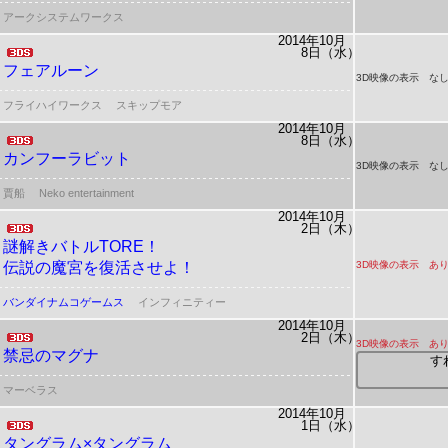
アークシステムワークス
2014年10月
8日（水）
フェアルーン
3D映像の表示 な
フライハイワークス
スキップモア
2014年10月
8日（水）
カンフーラビット
3D映像の表示 な
賈船
Neko entertainment
2014年10月
2日（木）
謎解きバトルTORE！
伝説の魔宮を復活させよ！
3D映像の表示 あ
バンダイナムコゲームス
インフィニティー
2014年10月
2日（木）
3D映像の表示 あ
禁忌のマグナ
す
マーベラス
2014年10月
1日（水）
タングラム×タングラム