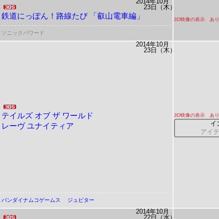
2014年10月
23日（木）
鉄道にっぽん！路線たび
「叡山電車編」
3D映像の表示 あ
ソニックパワード
2014年10月
23日（木）
テイルズ オブ ザ ワールド
3D映像の表示 あ
イ
レーヴ ユナイティア
アイ
バンダイナムコゲームス
ジュピター
2014年10月
22日（水）