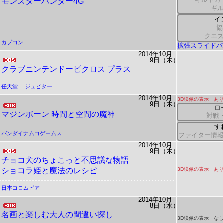
モンスターハンター4G
ギ
イ
協
クエ
カプコン
拡張スライドパ
2014年10月
9日（木）
クラブニンテンドーピクロス プラス
任天堂
ジュピター
2014年10月
3D映像の表示 あ
9日（木）
ロ
マジンボーン 時間と空間の魔神
対戦
す
バンダイナムコゲームス
ファイター情
2014年10月
9日（木）
チョコ犬のちょこっと不思議な物語
ショコラ姫と魔法のレシピ
3D映像の表示 あ
日本コロムビア
2014年10月
8日（水）
名画と楽しむ大人の間違い探し
3D映像の表示 な