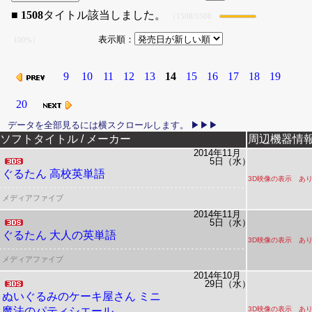
■
1508
タイトル該当しました。
（1508/1508
表示順：
100%）
9
10
11
12
13
14
15
16
17
18
19
20
リリース日
ソフトタイトル / メーカー
周辺機器情
2014年11月
5日（水）
ぐるたん 高校英単語
3D映像の表示 あ
メディアファイブ
2014年11月
5日（水）
ぐるたん 大人の英単語
3D映像の表示 あ
メディアファイブ
2014年10月
29日（水）
ぬいぐるみのケーキ屋さん ミニ
魔法のパティシエール
3D映像の表示 あ