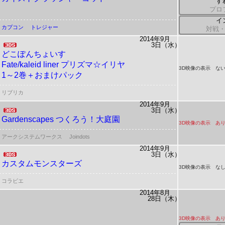
す
プロ
イ
カプコン
トレジャー
対戦・
2014年9月
3日（水）
どこぽんちょいす
Fate/kaleid liner プリズマ☆イリヤ
3D映像の表示 ない
1～2巻＋おまけパック
リブリカ
2014年9月
3日（水）
Gardenscapes つくろう！大庭園
3D映像の表示 あ
アークシステムワークス
Joindots
2014年9月
3日（水）
カスタムモンスターズ
3D映像の表示 な
コラビエ
2014年8月
28日（木）
3D映像の表示 あ