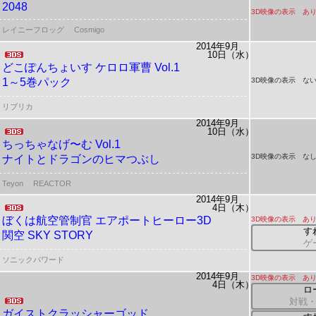
2048
3D映像の表示 あ
レイニーフロッグ
Cosmigo
2014年9月
10日（水）
どこぽんちょいす
ケロロ軍曹 Vol.1
1～5巻パック
3D映像の表示 ない
リブリカ
2014年9月
10日（水）
ちっちゃなげ〜む Vol.1
3D映像の表示 な
ナイトとドラゴンのヒマつぶし
Teyon
REACTOR
2014年9月
4日（木）
ぼくは航空管制官
エアポートヒーロー3D
3D映像の表示 あ
す
関空 SKY STORY
ゲ
ソニックパワード
2014年9月
3D映像の表示 あ
4日（木）
ロ
対戦・
ガイストクラッシャーゴッド