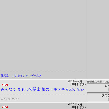
任天堂
バンダイナムコゲームス
2014年9月
3D映像の表示 な
10日（水）
ロ
みんなで まもって騎士
姫のトキメキらぷそでぃ
ダウ
エインシャント
2014年9月
10日（水）