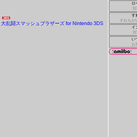
ロ
対
す
すれちが
大乱闘スマッシュブラザーズ for Nintendo 3DS
イ
対
い
お