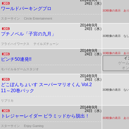
24日（水）
ワールドパーキングプロ
3D映像の表示 あ
スターサイン
Circle Entertainment
2014年9月
24日（水）
プチノベル「子宮の九月」
3D映像の表示 な
フライハイワークス
テイルズチューン
2014年9月
3D映像の表示 あ
24日（水）
イ
ピンチ50連発!!
ゲー
オ
モバイル＆ゲームスタジオ
2014年9月
24日（水）
どこぽんちょいす
スーパーマリオくん Vol.2
11～20巻パック
3D映像の表示 ない
リブリカ
2014年9月
24日（水）
トレジャーレイダー ピラミッドから脱出！
3D映像の表示 あ
スターサイン
Enjoy Gaming