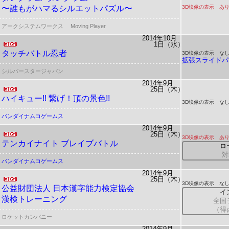
〜誰もがハマるシルエットパズル〜
3D映像の表示 あ
アークシステムワークス
Moving Player
2014年10月
1日（水）
タッチバトル忍者
3D映像の表示 な
拡張スライドパ
シルバースタージャパン
2014年9月
25日（木）
ハイキュー!! 繋げ！頂の景色!!
3D映像の表示 な
バンダイナムコゲームス
2014年9月
25日（木）
3D映像の表示 あ
テンカイナイト ブレイブバトル
ロ
対
バンダイナムコゲームス
2014年9月
25日（木）
3D映像の表示 な
公益財団法人 日本漢字能力検定協会
イ
漢検トレーニング
全国
（得
ロケットカンパニー
2014年9月