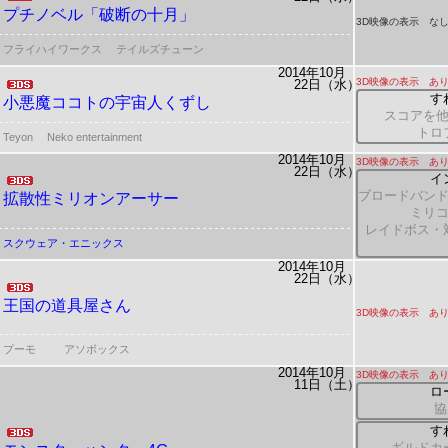
プチノベル「破断の十月」
3D映像の表示 な
フライハイワークス
テイルズチューン
2014年10月
3D映像の表示 あ
22日（水）
す
小悪魔ココトの宇宙人くずし
スコアを
トロ
Teyon
Neko entertainment
2014年10月
3D映像の表示 あ
22日（水）
イ
ブロードバン
拡散性ミリオンアーサー
ミリ
レイドボス・
スクウェア・エニックス
2014年10月
22日（水）
王国の道具屋さん
3D映像の表示 あ
プーモ
アソボックス
2014年10月
3D映像の表示 あ
11日（土）
ロ
協
す
ギルドカ