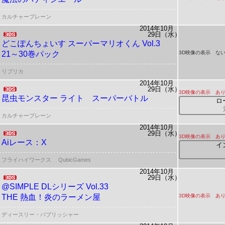
カルチャーブレーン
2014年10月
29日（水）
どこぽんちょいす
スーパーマリオくん Vol.3
21～30巻パック
3D映像の表示 ない
リブリカ
2014年10月
29日（水）
3D映像の表示 あ
昆虫モンスター ライト スーパーバトル
ロ
カルチャーブレーン
2014年10月
29日（水）
3D映像の表示 あ
Aiレース：X
イ
フライハイワークス
QubicGames
2014年10月
29日（水）
@SIMPLE DLシリーズ Vol.33
THE 熱血！炎のラーメン屋
3D映像の表示 あ
ディースリー・パブリッシャー