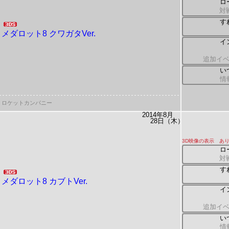
ロ
対
す
メダロット8 クワガタVer.
イ
追加イ
い
情
ロケットカンパニー
2014年8月
28日（木）
3D映像の表示 あ
ロ
対
す
メダロット8 カブトVer.
イ
追加イ
い
情