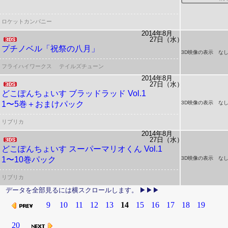
ロケットカンパニー
2014年8月
27日（水）
プチノベル「祝祭の八月」
3D映像の表示 な
フライハイワークス
テイルズチューン
2014年8月
27日（水）
どこぽんちょいす
ブラッドラッド Vol.1
1〜5巻＋おまけパック
3D映像の表示 な
リブリカ
2014年8月
27日（水）
どこぽんちょいす
スーパーマリオくん Vol.1
1〜10巻パック
3D映像の表示 な
リブリカ
9
10
11
12
13
14
15
16
17
18
19
20