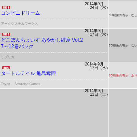
2014年9月
24日（水）
コンビニドリーム
3D映像の表示 な
アークシステムワークス
2014年9月
17日（水）
どこぽんちょいす
あやかし緋扇 Vol.2
7～12巻パック
3D映像の表示 ない
リブリカ
2014年9月
17日（水）
タートルテイル 亀島奪回
3D映像の表示 あ
Teyon
Saturnine Games
2014年9月
13日（土）