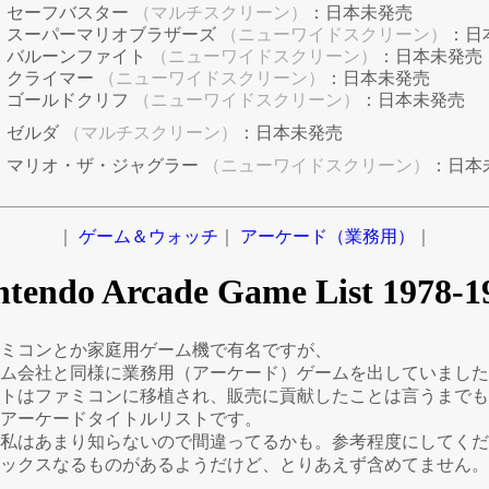
セーフバスター
（マルチスクリーン）
：日本未発売
スーパーマリオブラザーズ
（ニューワイドスクリーン）
：日
バルーンファイト
（ニューワイドスクリーン）
：日本未発売
クライマー
（ニューワイドスクリーン）
：日本未発売
ゴールドクリフ
（ニューワイドスクリーン）
：日本未発売
ゼルダ
（マルチスクリーン）
：日本未発売
マリオ・ザ・ジャグラー
（ニューワイドスクリーン）
：日本
｜
ゲーム＆ウォッチ
｜
アーケード（業務用）
｜
ntendo Arcade Game List 1978-1
ミコンとか家庭用ゲーム機で有名ですが、
ム会社と同様に業務用（アーケード）ゲームを出していました
トはファミコンに移植され、販売に貢献したことは言うまでも
アーケードタイトルリストです。
私はあまり知らないので間違ってるかも。参考程度にしてくだ
ックスなるものがあるようだけど、とりあえず含めてません。