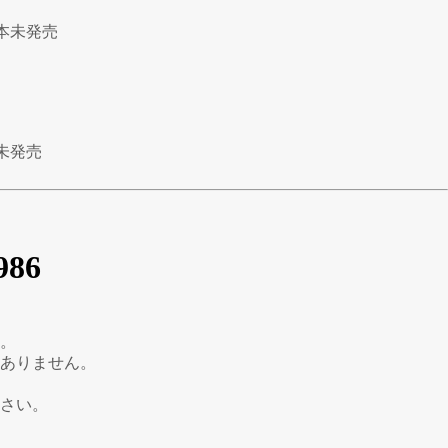
本未発売
未発売
986
。
ありません。
さい。