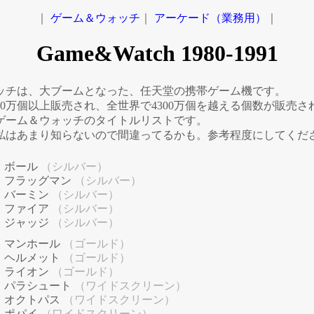
｜
ゲーム＆ウォッチ
｜
アーケード（業務用）
｜
Game&Watch 1980-1991
ッチは、大ブームとなった、任天堂の携帯ゲーム機です。
00万個以上販売され、全世界で4300万個を越える個数が販売
ゲーム＆ウォッチのタイトルリストです。
私はあまり知らないので間違ってるかも。参考程度にしてくだ
ボール
（シルバー）
フラッグマン
（シルバー）
バーミン
（シルバー）
ファイア
（シルバー）
ジャッジ
（シルバー）
マンホール
（ゴールド）
ヘルメット
（ゴールド）
ライオン
（ゴールド）
パラシュート
（ワイドスクリーン）
オクトパス
（ワイドスクリーン）
ポパイ
（ワイドスクリーン）